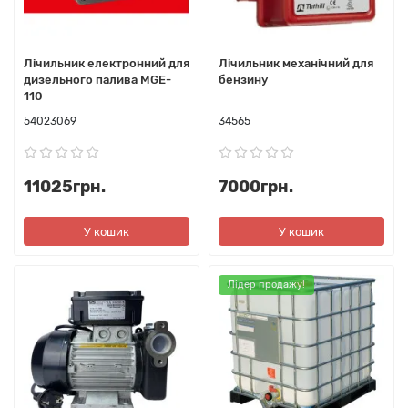
Лічильник електронний для
Лічильник механічний для
дизельного палива MGE-
бензину
110
54023069
34565
11025грн.
7000грн.
У кошик
У кошик
Лідер продажу!