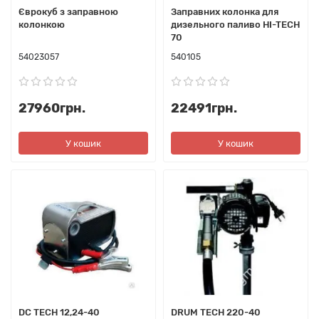
Єврокуб з заправною
Заправних колонка для
колонкою
дизельного паливо HI-TECH
70
54023057
540105
27960грн.
22491грн.
У кошик
У кошик
DC TECH 12,24-40
DRUM TECH 220-40