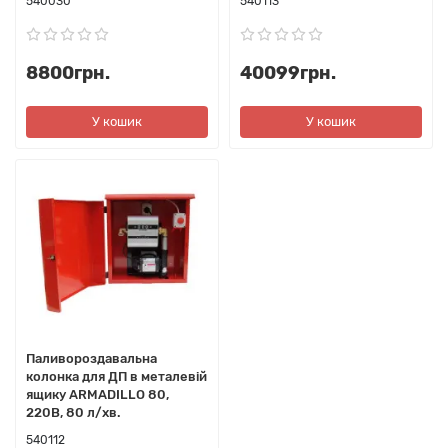
540030
540113
8800грн.
40099грн.
У кошик
У кошик
Паливороздавальна
колонка для ДП в металевій
ящику ARMADILLO 80,
220В, 80 л/хв.
540112