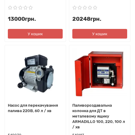
13000грн.
20248грн.
У кошик
У кошик
Насос для перекачування
Паливороздавальна
палива 220В, 60 л / хв
колонка для ДТ в
металевому ящику
ARMADILLO 100, 220, 100 л
/ хв