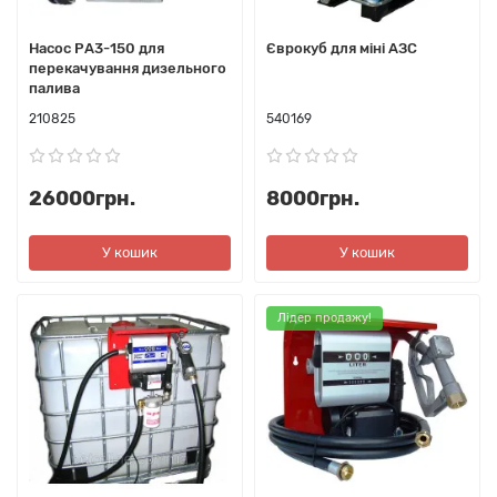
Насос РA3-150 для
Єврокуб для міні АЗС
перекачування дизельного
палива
210825
540169
26000грн.
8000грн.
У кошик
У кошик
Лідер продажу!