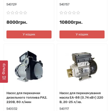
540129
540157
8000грн.
10800грн.
У кошик
У кошик
Фільтр
Насос для перекачки
Насос для перекачування
дизельного топлива PA2,
масла EA-88 (0.74 кВт) 220
220В, 80 л/мин
В, 20-25 л/хв.
540032
540117