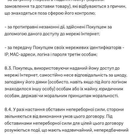
замовлення та доставки товару), які відбуваються з причин,
що знаходяться поза сферою його контролю;
- за протиправні незаконні дії, здійснені Покупцем за
допомогою даного доступу до мережі Інтернет;
- за передачу Покупцем своїх мережевих ідентифікаторів -
IP, MAC-адреси, логіна і пароля третім особам;
8.3. Покупець, використовуючи наданий йому доступ до
мережі Інтернет, самостійно несе відповідальність за шкоду,
заподіяну його діями (особисто, навіть якщо під його логіном
знаходилося іншу особу) особам або їх майну, юридичним
особам, державі чи моральним принципам моральності.
8.4. У разі настання обставин непереборної сили, сторони
звільняються від виконання умов цього договору. Під
обставинами непереборної сили для цілей цього договору
розуміються події, що мають надзвичайний, непередбачений