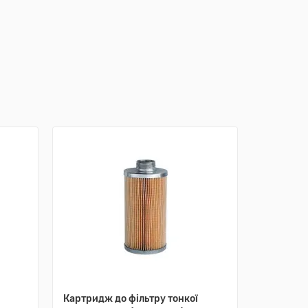
Лідер прод
Знижка: -1
3
днів
Картридж до фільтру тонкої
Фільтр Pi