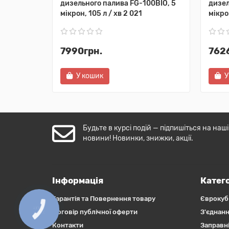
дизельного палива FG-100BIO, 5
дизел
мікрон, 105 л / хв 2 021
мікрон
7990грн.
762
У кошик
У
Будьте в курсі подій — підпишіться на наші
новини! Новинки, знижки, акції.
Інформація
Катего
Гарантія та Повернення товару
Єврокуб
КНОПКА
Договір публічної оферти
З'єднанн
ЗВ'ЯЗКУ
Контакти
Заправні