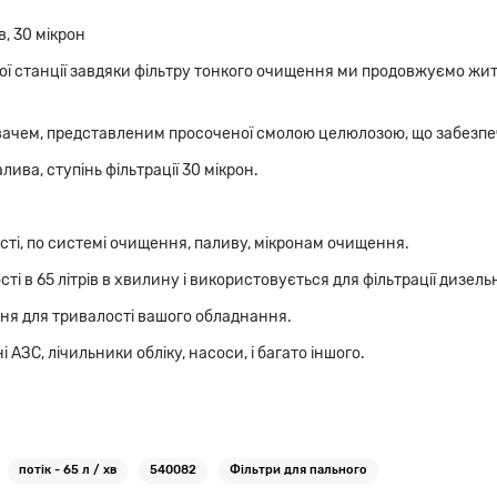
, 30 мікрон
ої станції завдяки фільтру тонкого очищення ми продовжуємо жи
чем, представленим просоченої смолою целюлозою, що забезпеч
ива, ступінь фільтрації 30 мікрон.
ості, по системі очищення, паливу, мікронам очищення.
і в 65 літрів в хвилину і використовується для фільтрації дизель
ня для тривалості вашого обладнання.
 АЗС, лічильники обліку, насоси, і багато іншого.
потік - 65 л / хв
540082
Фільтри для пального