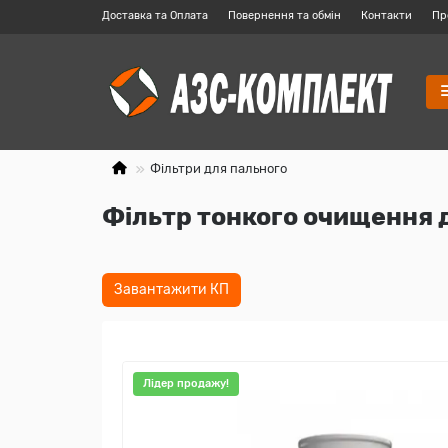
Доставка та Оплата
Повернення та обмін
Контакти
Пр
Фільтри для пального
Фільтр тонкого очищення ди
Завантажити КП
Лідер продажу!