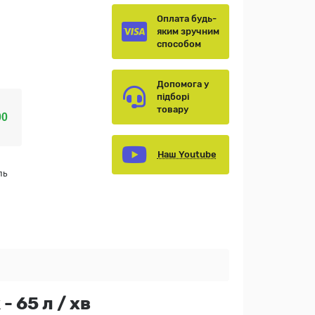
Оплата будь-
яким зручним
способом
Допомога у
підборі
товару
00
Наш Youtube
ль
 65 л / хв