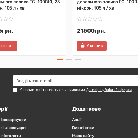
ьного палива FG-100BIO, 25
дизельного палива FG-100BI
, 105 л / хв
мікрон, 105 л / хв
6грн.
21500грн.
 кошик
У кошик
Я прочитав і погоджуюсь з умовами
Договір публічної оферти
рії
Додатково
 і резервуари
Акції
я і аксесуари
Виробники
 пістолети
Мапа сайту