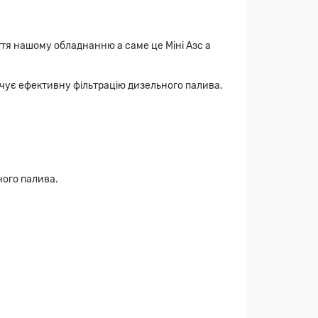
ття нашому обладнанню а саме це Міні Азс а
ує ефективну фільтрацію дизельного палива.
ного палива.