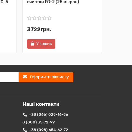
O, 5
очистки FG-2 (25 мікрон)
палива, 5
водовідд
3722грн.
4700грн.
У кошик
У ко
Оформити підписку
Наші контакти
+38 (066) 029-16-96
0 (800) 35-72-99
+38 (098) 654-62-72