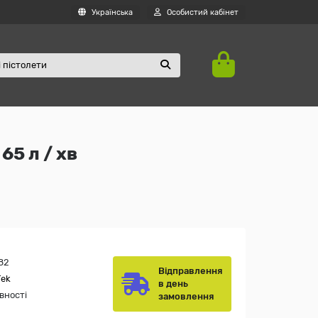
Українська
Особистий кабінет
65 л / хв
82
Відправлення
Tek
в день
вності
замовлення