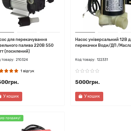
сос для перекачування
Насос універсальний 12В д
зельного палива 220В 550
перекачки Води/ДП /Масл
тт (посилений)
210324
122331
1 відгук
500грн.
5000грн.
У кошик
У кошик
дер продажу!