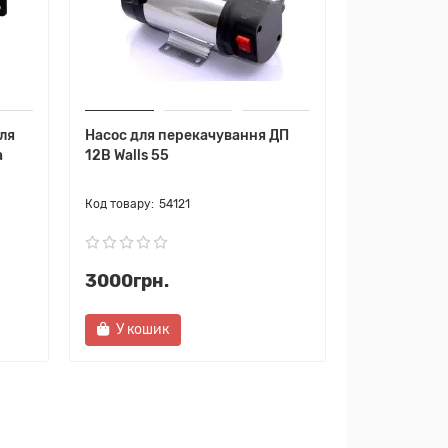
ля
Насос для перекачування ДП
а
12В Walls 55
54121
3000грн.
У кошик