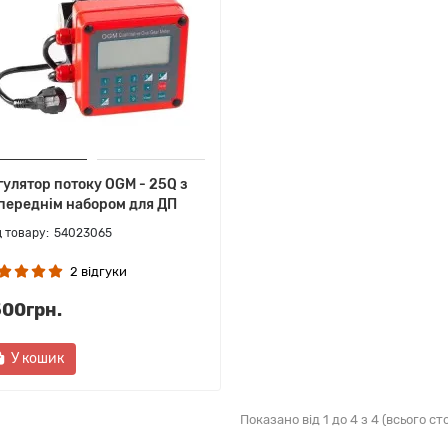
гулятор потоку OGM - 25Q з
переднім набором для ДП
54023065
2 відгуки
500грн.
У кошик
Показано від 1 до 4 з 4 (всього сто