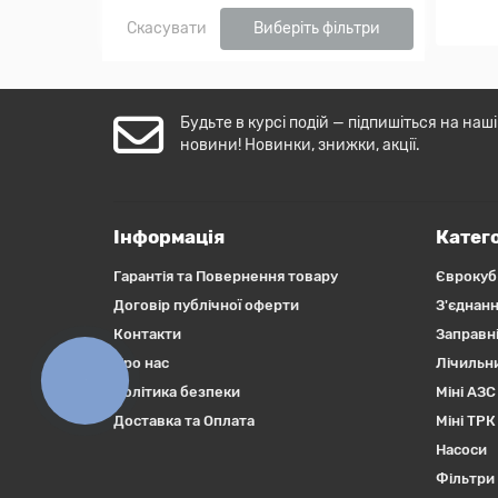
Скасувати
Виберіть фільтри
Будьте в курсі подій — підпишіться на наші
новини! Новинки, знижки, акції.
Інформація
Катего
Гарантія та Повернення товару
Єврокуб
Договір публічної оферти
З'єднанн
Контакти
Заправні
Про нас
Лічильн
КНОПКА
ЗВ'ЯЗКУ
Політика безпеки
Міні АЗС
Доставка та Оплата
Міні ТРК
Насоси
Фільтри