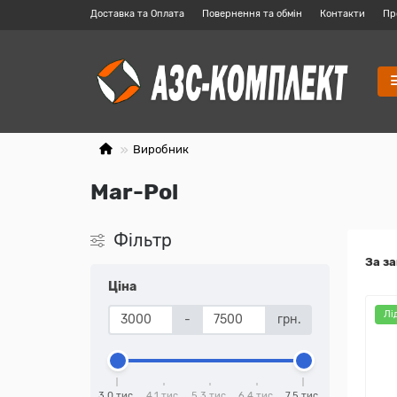
Доставка та Оплата
Повернення та обмін
Контакти
Пр
Виробник
Mar-Pol
Фільтр
За з
Ціна
Лі
-
грн.
3,0 тис.
4,1 тис.
5,3 тис.
6,4 тис.
7,5 тис.