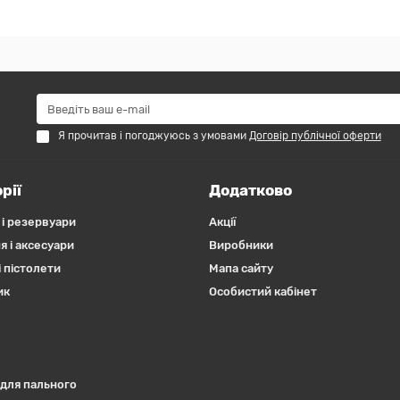
Я прочитав і погоджуюсь з умовами
Договір публічної оферти
рії
Додатково
 і резервуари
Акції
я і аксесуари
Виробники
 пістолети
Мапа сайту
ик
Особистий кабінет
 для пального