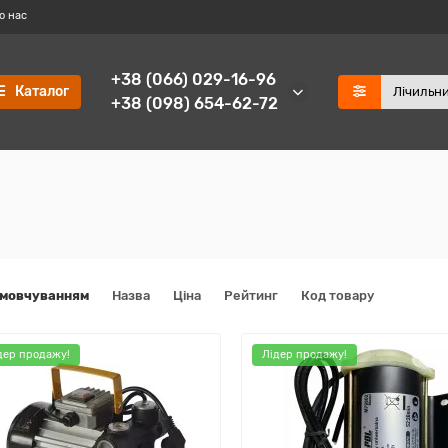
о нас
+38 (066) 029-16-96
Каталог
+38 (098) 654-62-72
амовчуванням
Назва
Ціна
Рейтинг
Код товару
дер продажу!
Лідер продажу!