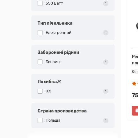
550 Ватт
1
Тип лічильника
Електронний
1
Заборонені рідини
Ре
Бензин
1
по
Похибка,%
0.5
1
7
Страна производства
Польща
1