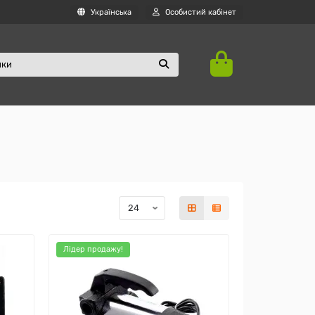
Українська
Особистий кабінет
Лідер продажу!