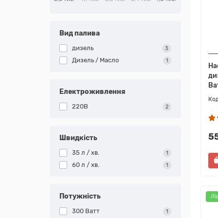
Вид палива
дизель
3
Дизель / Масло
1
На
ди
Ва
Електроживлення
220В
2
5
Швидкість
35 л / хв.
1
60 л / хв.
1
Потужність
Лі
300 Ватт
1