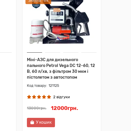
Знижка: -8%
Міні-АЗС для дизельного
пального Petrol Vega DC 12-60, 12
В, 60 л/хв, з фільтром 30 мкм і
пістолетом з автостопом
121125
2 відгуки
12000грн.
13000грн.
У кошик