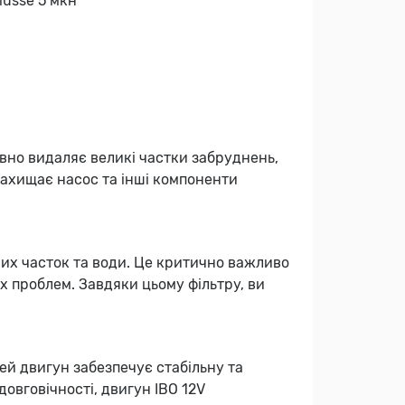
iusse 5 мкн
ивно видаляє великі частки забруднень,
 захищає насос та інші компоненти
бних часток та води. Це критично важливо
х проблем. Завдяки цьому фільтру, ви
й двигун забезпечує стабільну та
довговічності, двигун IBO 12V