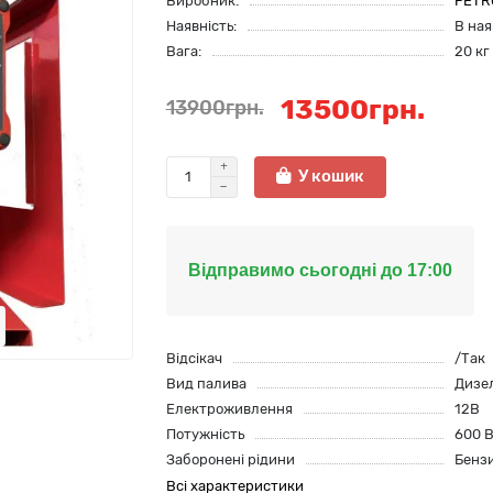
Виробник:
PETR
Наявність:
В ная
Вага:
20 кг
13500грн.
13900грн.
У кошик
Відправимо сьогодні до 17:00
Відсікач
/Так
Вид палива
Дизе
Електроживлення
12В
Потужність
600 
Заборонені рідини
Бенз
Всі характеристики