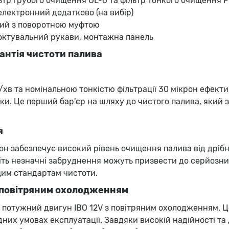
ьтр грубого очищення GL-6 та фільтр тонкого очищення P
лектронний додатково (на вибір)
ий з поворотною муфтою
октувальний рукави, монтажна панель
рантія чистоти палива
/хв та номінальною тонкістю фільтрації 30 мікрон ефект
мішки. Це перший бар'єр на шляху до чистого палива, який
я
ікрон забезпечує високий рівень очищення палива від дрі
іть незначні забруднення можуть призвести до серйозни
щим стандартам чистоти.
з повітряним охолодженням
 потужний двигун IBO 12V з повітряним охолодженням. Це
них умовах експлуатації. Завдяки високій надійності та 