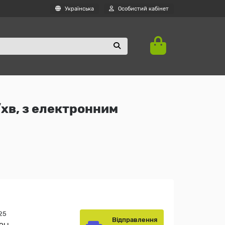
Українська
Особистий кабінет
/хв, з електронним
25
Відправлення