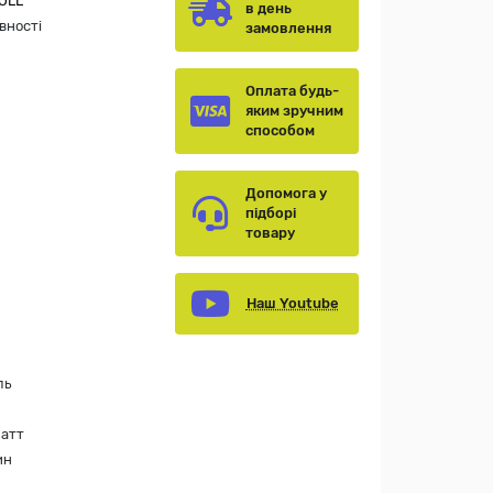
OLL
в день
вності
замовлення
Оплата будь-
яким зручним
способом
Допомога у
підборі
товару
Наш Youtube
ль
Ватт
ин