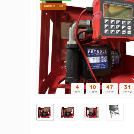
Знижка: -3%
4
10
47
30
днів
годин
хвилин
секунд