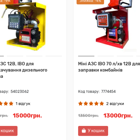
а: -9%
Знижка: -4%
АЗС 12В, IBO для
Міні АЗС IBO 70 л/хв 12В для
ачування дизельного
заправки комбайнів
ва
54023062
7774454
1 відгук
2 відгуки
15000грн.
13000грн.
грн.
13500грн.
 кошик
У кошик