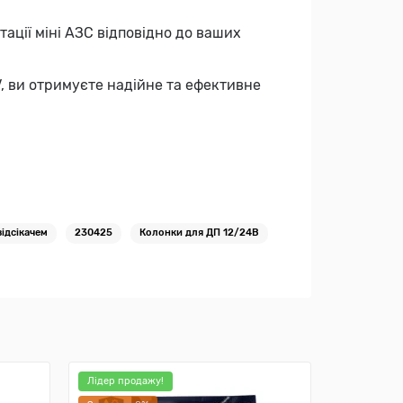
ації міні АЗС відповідно до ваших
V, ви отримуєте надійне та ефективне
ідсікачем
230425
Колонки для ДП 12/24В
Лідер продажу!