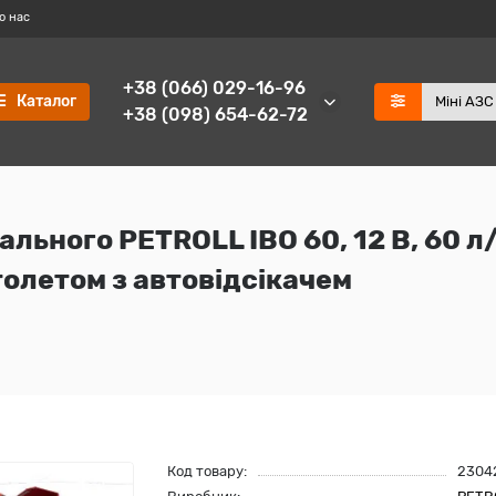
о нас
+38 (066) 029-16-96
Каталог
+38 (098) 654-62-72
ального PETROLL IBO 60, 12 В, 60 л
толетом з автовідсікачем
Код товару:
2304