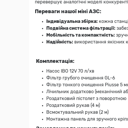
перевершує аналогічні моделі конкуренті
Переваги нашої міні АЗС:
Індивідуальна збірка:
кожна станці
Подвійна система фільтрації:
забез
Мобільність та компактність:
зручн
Надійність:
використання якісних к
Комплектація:
Насос IBO 12V 70 л/хв
Фільтр грубого очищення GL-6
Фільтр тонкого очищення Piusse 5 м
Лічильник додатково (механічний а
Роздатковий пістолет з поворотною
Роздатковий рукав (4 м)
Всмоктувальний рукав (2 м)
Монтажна панель для зручного кріп