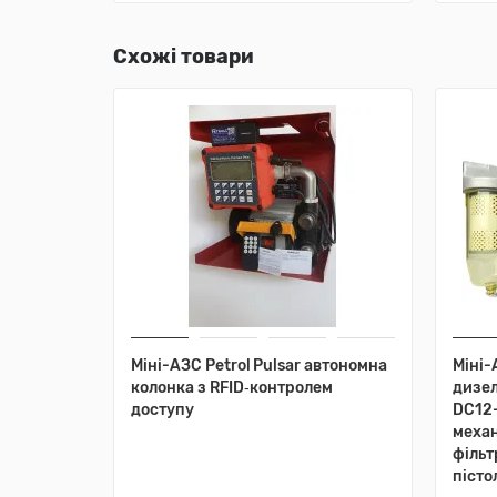
Схожі товари
Міні-АЗС Petrol Pulsar автономна
Міні-
колонка з RFID‑контролем
дизел
доступу
DC12-
механ
фільт
пісто