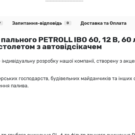
Запитання-відповідь
Доставка та Оплата
9
0
пального PETROLL IBO 60, 12 В, 60
столетом з автовідсікачем
— індивідуальну розробку нашої компанії, створену з акц
рських господарств, будівельних майданчиків та інших о
ення палива.