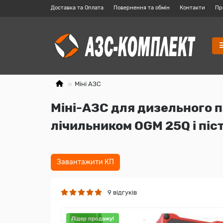
Доставка та Оплата
Повернення та обмін
Контакти
Пр
Міні АЗС
Міні-АЗС для дизельного п
лічильником OGM 25Q і піс
Завантажити КП
9 відгуків
Лідер продажу!