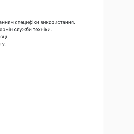
ванням специфіки використання.
ермін служби техніки.
сці.
ту.