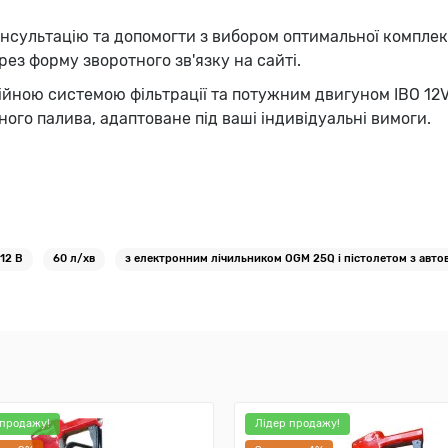
сультацію та допомогти з вибором оптимальної комплект
ез форму зворотного зв'язку на сайті.
війною системою фільтрації та потужним двигуном IBO 12
ого палива, адаптоване під ваші індивідуальні вимоги.
12 В
60 л/хв
з електронним лічильником OGM 25Q і пістолетом з автов
 продажу!
Лідер продажу!