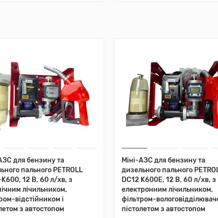
АЗС для бензину та
Міні-АЗС для бензину та
ьного пального PETROLL
дизельного пального PETRO
K600, 12 В, 60 л/хв, з
DC12 K600E, 12 В, 60 л/хв, з
ічним лічильником,
електронним лічильником,
ром-відстійником і
фільтром-вологовідділюваче
летом з автостопом
пістолетом з автостопом