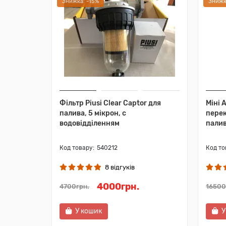
Знижка: -15%
Знижк
Фільтр Piusi Clear Captor для
Міні 
палива, 5 мікрон, c
перек
водовідділенням
пали
540212
8 відгуків
4000грн.
4700грн.
16500
У кошик
У