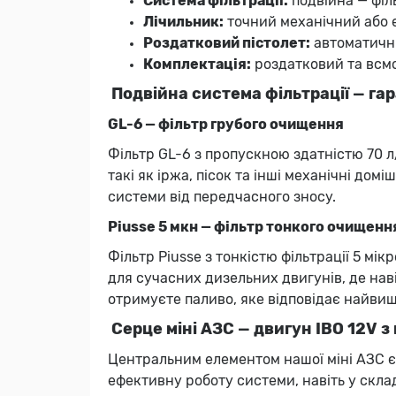
Система фільтрації:
подвійна — філ
Лічильник:
точний механічний або е
Роздатковий пістолет:
автоматичн
Комплектація:
роздатковий та всм
Подвійна система фільтрації — га
GL-6 — фільтр грубого очищення
Фільтр GL-6 з пропускною здатністю 70 л
такі як іржа, пісок та інші механічні до
системи від передчасного зносу.
Piusse 5 мкн — фільтр тонкого очищенн
Фільтр Piusse з тонкістю фільтрації 5 м
для сучасних дизельних двигунів, де нав
отримуєте паливо, яке відповідає найви
Серце міні АЗС — двигун IBO 12V 
Центральним елементом нашої міні АЗС є
ефективну роботу системи, навіть у склад