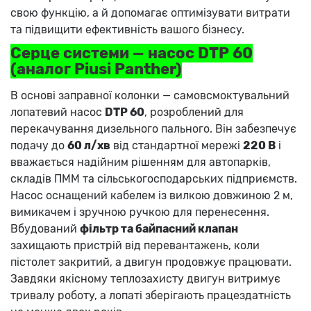
свою функцію, а й допомагає оптимізувати витрати
та підвищити ефективність вашого бізнесу.
Серце системи — насос DTP 60
(аналог Piusi Panther)
В основі заправної колонки — самовсмоктувальний
лопатевий насос
DTP 60
, розроблений для
перекачування дизельного пального. Він забезпечує
подачу до
60 л/хв
від стандартної мережі
220 В
і
вважається надійним рішенням для автопарків,
складів ПММ та сільськогосподарських підприємств.
Насос оснащений кабелем із вилкою довжиною 2 м,
вимикачем і зручною ручкою для перенесення.
Вбудований
фільтр та байпасний клапан
захищають пристрій від перевантажень, коли
пістолет закритий, а двигун продовжує працювати.
Завдяки якісному теплозахисту двигун витримує
тривалу роботу, а лопаті зберігають працездатність