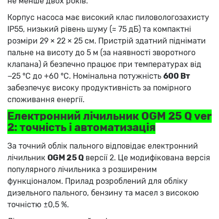
не менше двох років.
Корпус насоса має високий клас пиловологозахисту
IP55, низький рівень шуму (≈ 75 дБ) та компактні
розміри 29 × 22 × 25 см. Пристрій здатний піднімати
пальне на висоту до 5 м (за наявності зворотного
клапана) й безпечно працює при температурах від
−25 °C до +60 °C. Номінальна потужність
600 Вт
забезпечує високу продуктивність за помірного
споживання енергії.
Електронний лічильник OGM 25 Q ver
2: точність і автоматизація
За точний облік пального відповідає електронний
лічильник
OGM 25 Q
версії 2. Це модифікована версія
популярного лічильника з розширеним
функціоналом. Прилад розроблений для обліку
дизельного пального, бензину та масел з високою
точністю ±0,5 %.