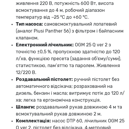
живлення 220 В, потужність 600 Вт, висота
всмоктування до 4 м, робочий діапазон
температур від −25 °C до +60 °C.
Тип насоса:
самовсмоктувальний лопатевий
(аналог Piusi Panther 56) з фільтром і байпасним
клапаном.
Електронний лічильник:
OGM 25 Q ver 2 з
точністю ±0,5 %, пропускною здатністю до 120
л/хв, функцією пресета (задання об’єму/суми),
статистикою, пам’яттю та паролем. Живлення
12/220 В.
Роздавальний пістолет:
ручний пістолет без
автоматичного відсікача; розрахований на
дизель, бензин і масла; витримує потік до 120 л/
хв; легка та ергономічна конструкція.
Шланги:
роздавальний рукав довжиною 4 м та
всмоктувальний рукав довжиною 2 м.
Комплектація:
насос DTP 60, лічильник OGM 25
Q ver 2, пістолет без відсікача, 4‑метровий