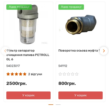
Лідер продажу!
Лідер продажу!
Фільтр сепаратор
Поворотна осьова муфта 1
очищення палива PETROLL
GL 6
54023017
541112
2 відгуки
2500грн.
800грн.
У кошик
У кошик