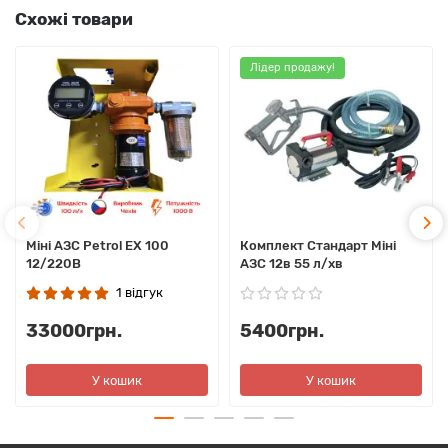
Схожі товари
Лідер продажу!
Міні АЗС Petrol EX 100
Комплект Стандарт Міні
12/220В
АЗС 12в 55 л/хв
1 відгук
33000грн.
5400грн.
У кошик
У кошик