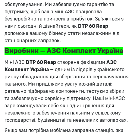
обслуговування. Ми забезпечуємо гарантію та
підтримку, щоб ваша міні‑АЗС працювала
безперебійно та приносила прибуток. Зв’яжіться з
нами сьогодні й дізнайтеся, як
DTP 60 Reap
допоможе вашому бізнесу стати незалежним від
стаціонарних заправок.
Виробник — АЗС Комплект Україна
Міні АЗС
DTP 60 Reap
створена фахівцями
АЗС
Комплект Україна
— одним із лідерів українського
ринку обладнання для зберігання та перекачування
пального. Ми приділяємо увагу кожній деталі:
ретельно підбираємо компоненти, тестуємо збірки
та забезпечуємо сервісну підтримку. Наші міні‑АЗС
зарекомендували себе як надійні рішення для
незалежного забезпечення пальним у сільському
господарстві, будівництві та невеликих автопарках.
Якщо вам потрібна мобільна заправна станція, яка