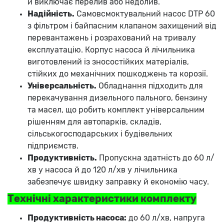
й виключає перелив або недолив.
Надійність.
Самовсмоктувальний насос DTP 60
з фільтром і байпасним клапаном захищений від
перевантажень і розрахований на тривалу
експлуатацію. Корпус насоса й лічильника
виготовлений із зносостійких матеріалів,
стійких до механічних пошкоджень та корозії.
Універсальність.
Обладнання підходить для
перекачування дизельного пального, бензину
та масел, що робить комплект універсальним
рішенням для автопарків, складів,
сільськогосподарських і будівельних
підприємств.
Продуктивність.
Пропускна здатність до 60 л/
хв у насоса й до 120 л/хв у лічильника
забезпечує швидку заправку й економію часу.
Технічні характеристики комплекту
Продуктивність насоса:
до 60 л/хв, напруга