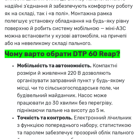
надійні з’єднання й забезпечують комфортну роботу
як на складі, так і «в полі». Монтажна рамка
полегшує установку обладнання на будь-яку рівну
поверхню й робить систему мобільною — міні‑АЗС
можна встановити у кузові автомобіля, на причепі
або на невеликому складі пального.
Чому варто обрати DTP 60 Reap?
Мобільність та автономність.
Компактні
розміри й живлення 220 В дозволяють
організувати заправний пункт у будь-якому
місці, чи то сільськогосподарське поле, чи
будівельний майданчик. Насос може
працювати до 30 хвилин без перегріву,
піднімаючи пальне на висоту до 5 м.
Точність та контроль.
Електронний лічильник
з функцією попереднього набору, статистикою
та паролем забезпечує прозорий облік пального