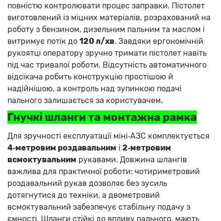
повністю контролювати процес заправки. Пістолет
виготовлений із міцних матеріалів, розрахований на
роботу з бензином, дизельним пальним та маслом і
витримує потік до
120 л/хв
. Завдяки ергономічній
рукоятці оператору зручно тримати пістолет навіть
під час тривалої роботи. Відсутність автоматичного
відсікача робить конструкцію простішою й
надійнішою, а контроль над зупинкою подачі
пального залишається за користувачем.
Гнучкі шланги та монтажна рамка
Для зручності експлуатації міні‑АЗС комплектується
4‑метровим роздавальним
і
2‑метровим
всмоктувальним
рукавами. Довжина шлангів
важлива для практичної роботи: чотириметровий
роздавальний рукав дозволяє без зусиль
дотягнутися до техніки, а двометровий
всмоктувальний забезпечує стабільну подачу з
ємності. Шланги стійкі до впливу пального, мають