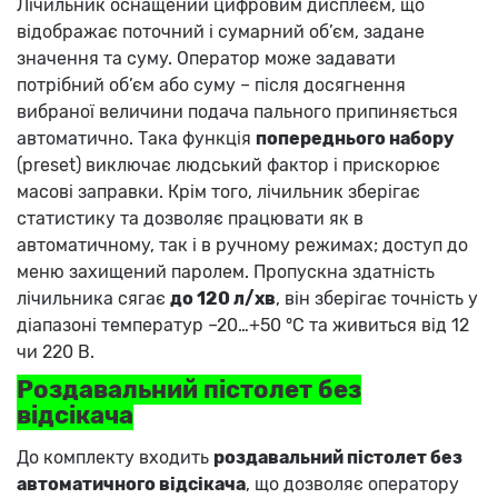
Лічильник оснащений цифровим дисплеєм, що
відображає поточний і сумарний об’єм, задане
значення та суму. Оператор може задавати
потрібний об’єм або суму – після досягнення
вибраної величини подача пального припиняється
автоматично. Така функція
попереднього набору
(preset) виключає людський фактор і прискорює
масові заправки. Крім того, лічильник зберігає
статистику та дозволяє працювати як в
автоматичному, так і в ручному режимах; доступ до
меню захищений паролем. Пропускна здатність
лічильника сягає
до 120 л/хв
, він зберігає точність у
діапазоні температур –20…+50 °C та живиться від 12
чи 220 В.
Роздавальний пістолет без
відсікача
До комплекту входить
роздавальний пістолет без
автоматичного відсікача
, що дозволяє оператору