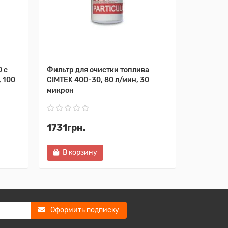
 с
Фильтр для очистки топлива
Фильтр т
 100
CIMTEK 400-30, 80 л/мин, 30
CIM-TEK,
микрон
пропускн
1731грн.
5815гр
В корзину
В ко
Оформить подписку