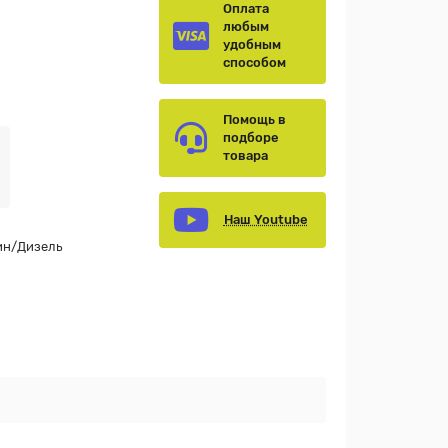
Оплата
любым
удобным
способом
Помощь в
подборе
товара
Наш Youtube
ин/Дизель