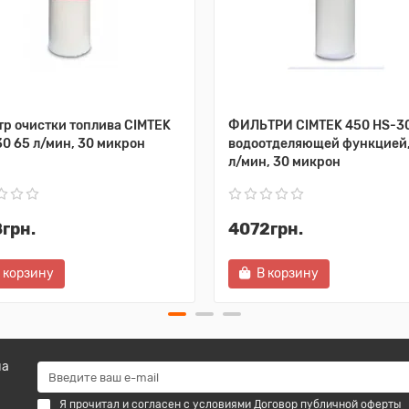
р очистки топлива CIMTEK
ФИЛЬТРИ CIMTEK 450 HS-30
0 65 л/мин, 30 микрон
водоотделяющей функцией,
л/мин, 30 микрон
грн.
4072грн.
 корзину
В корзину
на
Я прочитал и согласен с условиями
Договор публичной оферты