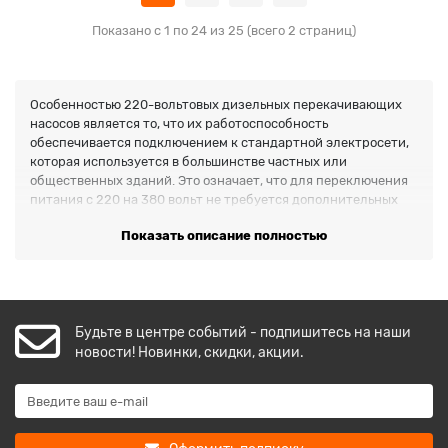
Показано с 1 по 24 из 25 (всего 2 страниц)
Особенностью 220-вольтовых дизельных перекачивающих
насосов является то, что их работоспособность
обеспечивается подключением к стандартной электросети,
которая используется в большинстве частных или
общественных зданий. Это означает, что для переключения
питания с 220 на 380 вольт не требуется дополнительных
изменений в электрической системе.
Показать описание полностью
Установив топливный насос в баке, можно приобретать
топливо по оптовым ценам, которые всегда ниже, чем
стоимость дизельного топлива на коммерческих станциях
технического обслуживания.
Будьте в центре событий - подпишитесь на наши
Преимуществом работы с нашей организацией является
новости! Новинки, скидки, акции.
наличие самого широкого выбора.
Мы предлагаем только надежные и эффективные модели от
лучших производителей такого оборудования в мире,
которыми уже пользуются тысячи людей и различных
организаций в разных уголках нашей планеты. В число этих