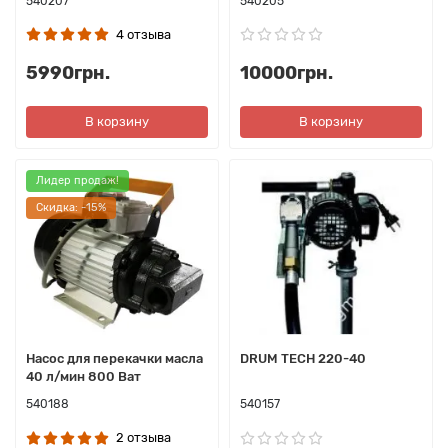
540207
540205
4 отзыва
5990грн.
10000грн.
В корзину
В корзину
Лидер продаж!
Cкидка: -15%
Насос для перекачки масла
DRUM TECH 220-40
40 л/мин 800 Ват
540188
540157
2 отзыва