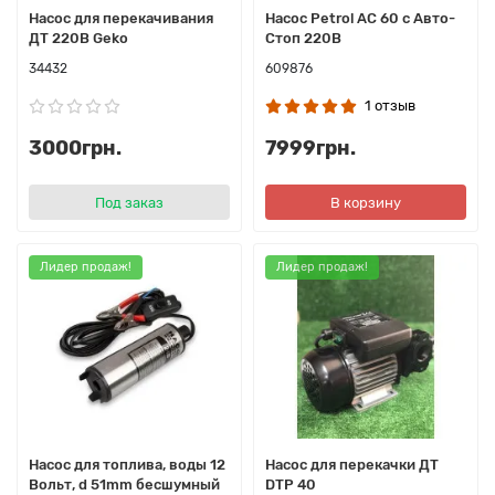
Насос для перекачивания
Насос Petrol AC 60 с Авто-
ДТ 220В Geko
Стоп 220В
34432
609876
1 отзыв
3000грн.
7999грн.
Под заказ
В корзину
Лидер продаж!
Лидер продаж!
Насос для топлива, воды 12
Насос для перекачки ДТ
Вольт, d 51mm бесшумный
DTP 40