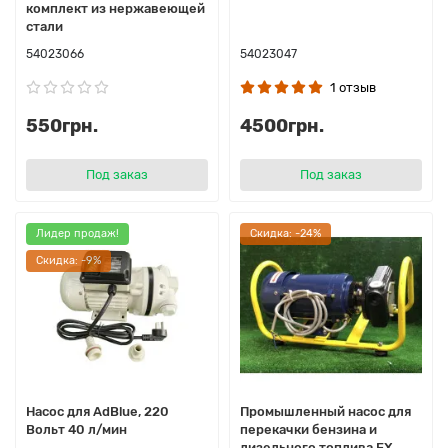
комплект из нержавеющей
стали
54023066
54023047
1 отзыв
550грн.
4500грн.
Под заказ
Под заказ
Лидер продаж!
Cкидка: -24%
Cкидка: -9%
Насос для AdBlue, 220
Промышленный насос для
Вольт 40 л/мин
перекачки бензина и
дизельного топлива EX