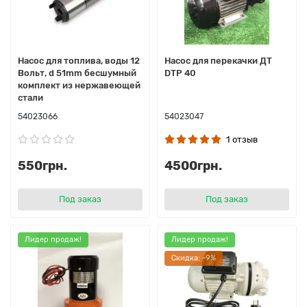
Насос для топлива, воды 12
Насос для перекачки ДТ
Вольт, d 51mm бесшумный
DTP 40
комплект из нержавеющей
стали
54023066
54023047
1 отзыв
550грн.
4500грн.
Под заказ
Под заказ
Лидер продаж!
Лидер продаж!
Cкидка: -9%