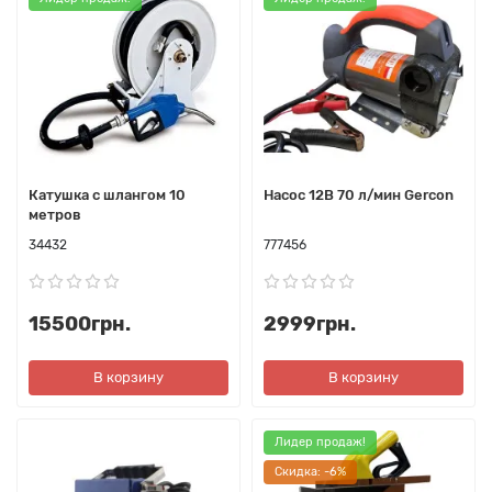
Катушка с шлангом 10
Насос 12В 70 л/мин Gercon
метров
34432
777456
15500грн.
2999грн.
В корзину
В корзину
Лидер продаж!
Cкидка: -6%