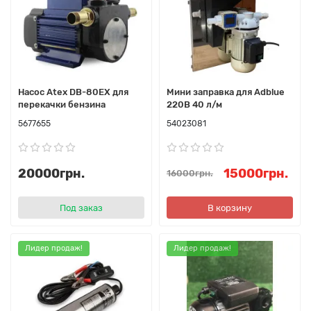
Насос Atex DB-80EХ для
Мини заправка для Adblue
перекачки бензина
220В 40 л/м
5677655
54023081
20000грн.
15000грн.
16000грн.
Под заказ
В корзину
Лидер продаж!
Лидер продаж!