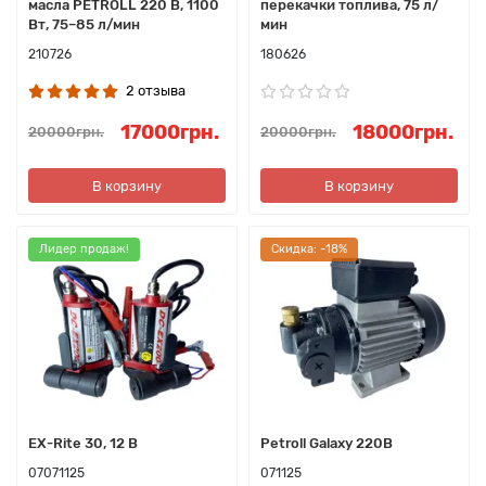
масла PETROLL 220 В, 1100
перекачки топлива, 75 л/
Вт, 75–85 л/мин
мин
210726
180626
2 отзыва
17000грн.
18000грн.
20000грн.
20000грн.
В корзину
В корзину
Лидер продаж!
Cкидка: -18%
ЕХ-Rite 30, 12 В
Petroll Galaxy 220В
07071125
071125