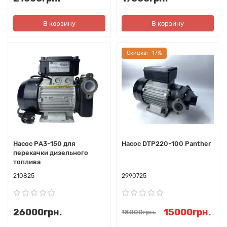
В корзину
В корзину
Cкидка: -17%
Насос РА3-150 для
Насос DTP220-100 Panther
перекачки дизельного
топлива
210825
2990725
26000грн.
15000грн.
18000грн.