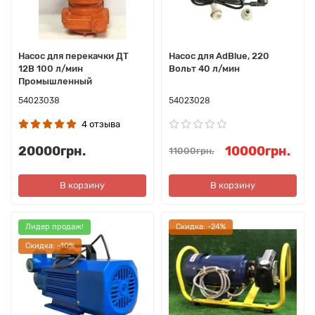
Насос для перекачки ДТ
Насос для AdBlue, 220
12В 100 л/мин
Вольт 40 л/мин
Промышленный
54023038
54023028
4 отзыва
20000грн.
10000грн.
11000грн.
В корзину
В корзину
Лидер продаж!
Cкидка: -24%
Cкидка: -10%