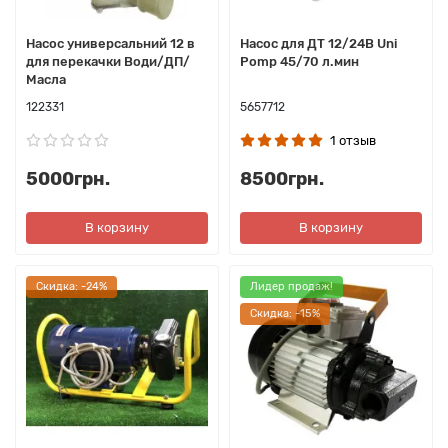
Насос универсальний 12 в
Насос для ДТ 12/24В Uni
для перекачки Води/ДП/
Pomp 45/70 л.мин
Масла
122331
5657712
1 отзыв
5000грн.
8500грн.
В корзину
В корзину
Cкидка: -24%
Лидер продаж!
Cкидка: -15%