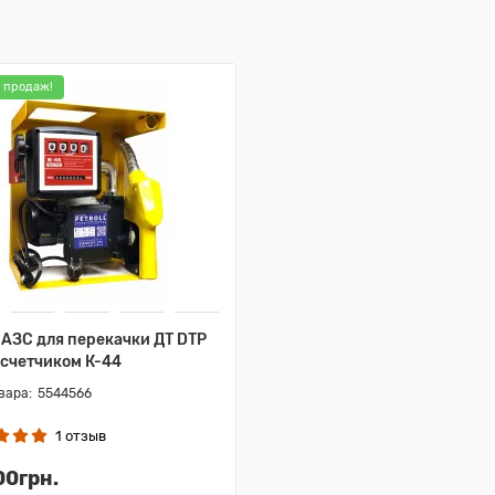
 продаж!
АЗС для перекачки ДТ DTP
 счетчиком К-44
5544566
1 отзыв
00грн.