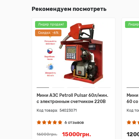
Рекомендуем посмотреть
Лидер продаж!
Лидер
Cкидка: -6%
Мини АЗС Petroll Pulsar 60л/мин.
Мини 
c электронным счетчиком 220В
60 cо
54023071
6 отзывов
15000грн.
120
16000грн.