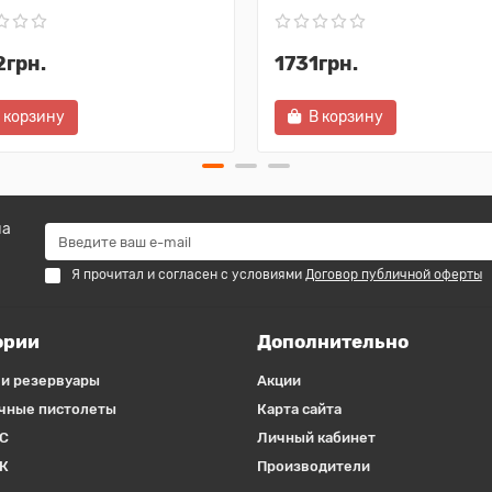
2грн.
1731грн.
 корзину
В корзину
на
Я прочитал и согласен с условиями
Договор публичной оферты
ории
Дополнительно
 и резервуары
Акции
чные пистолеты
Карта сайта
С
Личный кабинет
К
Производители