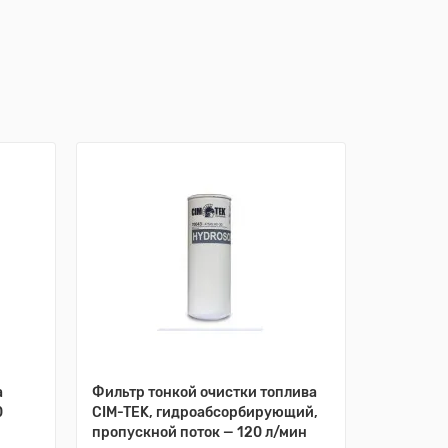
Лидер про
а
Фильтр тонкой очистки топлива
Адаптер
0
CIM-TEK, гидроабсорбирующий,
фильтров
пропускной поток — 120 л/мин
впускное