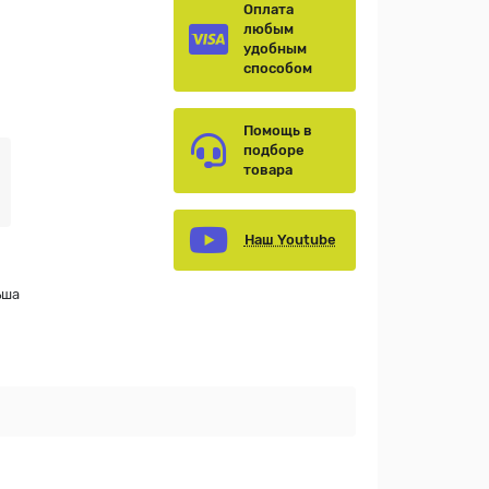
Оплата
любым
удобным
способом
Помощь в
подборе
товара
Наш Youtube
ьша