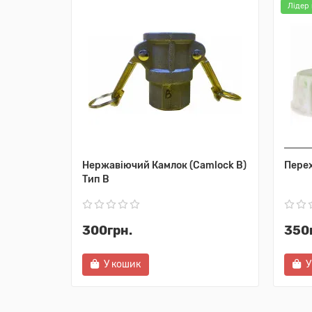
Лідер
Нержавіючий Камлок (Camlock B)
Перех
Тип B
300грн.
350
У кошик
У