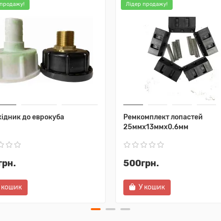
 продажу!
Лідер продажу!
ідник до еврокуба
Ремкомплект лопастей
25ммх13ммх0.6мм
грн.
500грн.
 кошик
У кошик