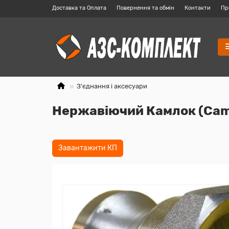
Доставка та Оплата
Повернення та обмін
Контакти
Пр
З'єднання і аксесуари
Нержавіючий Камлок (Caml
Завантажити КП