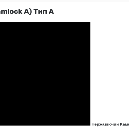
mlock А) Тип A
Нержавіючий Камл