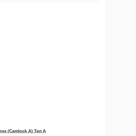
ок (Camlock А) Тип А