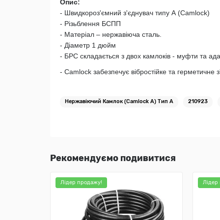
Опис:
- Швидкороз'ємний з'єднувач типу А (Camlock)
- Різьблення БСПП
- Матеріал – нержавіюча сталь.
- Діаметр 1 дюйм
- БРС складається з двох камлоків - муфти та ада
- Camlock забезпечує вібростійке та герметичне 
Нержавіючий Камлок (Camlock А) Тип A
210923
Рекомендуємо подивитися
Лідер продажу!
Лідер