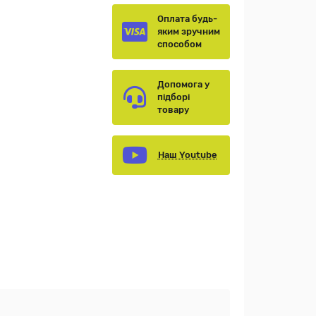
Оплата будь-
яким зручним
способом
Допомога у
підборі
товару
Наш Youtube