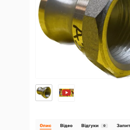
Опис
Відео
Відгуки
Запит
0