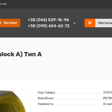
о нас
+38 (066) 029-16-96
Каталог
+38 (098) 654-62-72
ock А) Тип A
Код товару:
2109
Виробник:
PETR
Наявність:
В ная