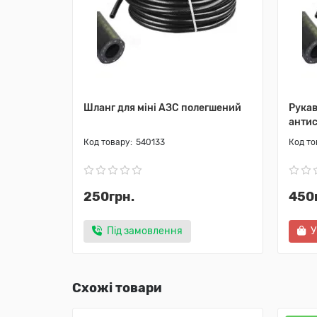
Шланг для міні АЗС полегшений
Рукав
анти
540133
250грн.
450
Під замовлення
У
Схожі товари