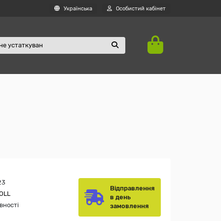
Українська
Особистий кабінет
23
Відправлення
OLL
в день
вності
замовлення