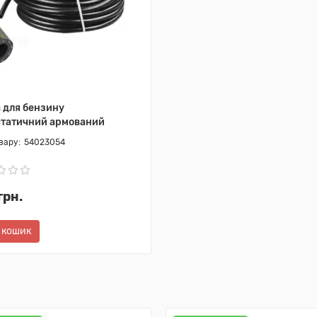
 для бензину
статичний армований
54023054
грн.
 кошик