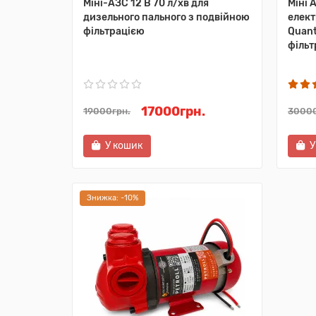
Міні-АЗС 12 В 70 л/хв для
Міні 
дизельного пального з подвійною
елек
фільтрацією
Quant
фільт
17000грн.
19000грн.
30000
У кошик
У
Знижка: -10%