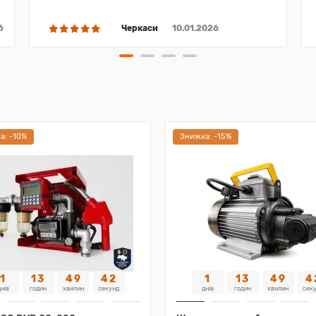
6
Черкаси
10.01.2026
а: -10%
Знижка: -15%
1
13
49
41
1
13
49
4
нів
годин
хвилин
секунд
днів
годин
хвилин
сек