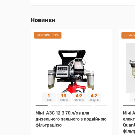
Новинки
Знижка: -11%
Знижк
1
13
49
40
днів
годин
хвилин
секунд
д
Міні-АЗС 12 В 70 л/хв для
Міні 
дизельного пального з подвійною
елек
фільтрацією
Quant
фільт