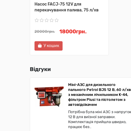
Насос FACJ-75 12V для
перекачування палива, 75 л/хв
18000грн.
20000грн.
У кошик
Відгуки
Міні-АЗС для дизельного
пального Petrol BJS 12 В, 60 л/хв
з механічним лічильником K-44,
фільтром Piusi та пістолетом з
автовідсікачем
Потрібна була міні АЗС з напруго
12 В для виїзної заправки.
Комплектація прийшла швидко,
працює без..