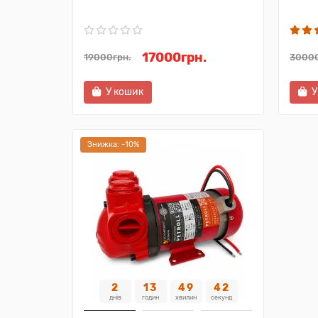
17000грн.
19000грн.
30000
У кошик
У
Знижка: -10%
2
13
49
40
днів
годин
хвилин
секунд