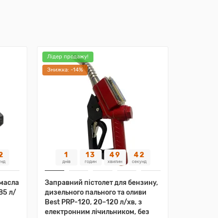
Лідер продажу!
Знижка: -14%
0
1
13
49
40
унд
днів
годин
хвилин
секунд
масла
Заправний пістолет для бензину,
85 л/
дизельного пального та оливи
Best PRP-120, 20–120 л/хв, з
електронним лічильником, без