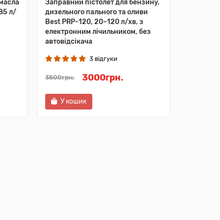
масла
Заправний пістолет для бензину,
85 л/
дизельного пального та оливи
Best PRP-120, 20–120 л/хв, з
електронним лічильником, без
автовідсікача
3 відгуки
3000грн.
3500грн.
У кошик