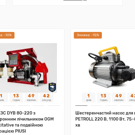
а: -10%
Знижка: -15%
1
13
49
40
1
13
49
4
нів
годин
хвилин
секунд
днів
годин
хвилин
сек
АЗС DYB 80-220 з
Шестеренчастий насос для 
тронним лічильником OGM
PETROLL 220 В, 1100 Вт, 75–
itative та подвійною
хв
рацією PIUSI