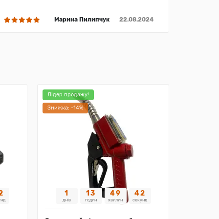
Марина Пилипчук
22.08.2024
Лідер продажу!
Знижка: -14%
1
1
13
49
41
унд
днів
годин
хвилин
секунд