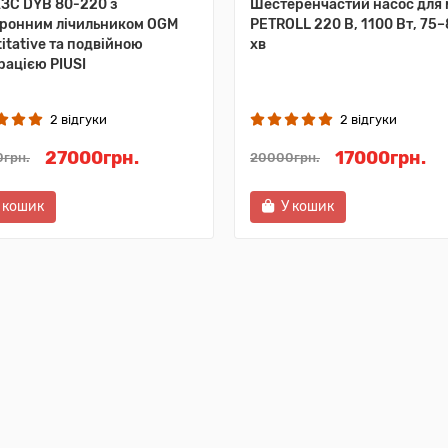
АЗС DYB 80-220 з
Шестеренчастий насос для 
тронним лічильником OGM
PETROLL 220 В, 1100 Вт, 75–
itative та подвійною
хв
рацією PIUSI
2 відгуки
2 відгуки
27000грн.
17000грн.
грн.
20000грн.
 кошик
У кошик