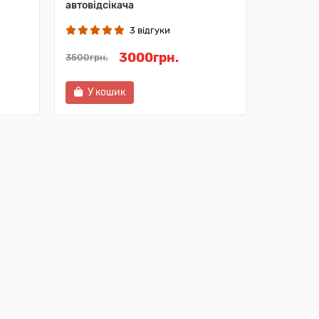
автовідсікача
3 відгуки
3000грн.
3500грн.
У кошик