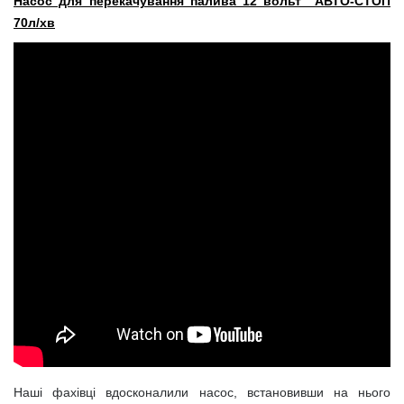
Насос для перекачування палива 12 вольт АВТО-СТОП
70л/хв
Наші фахівці вдосконалили насос, встановивши на нього