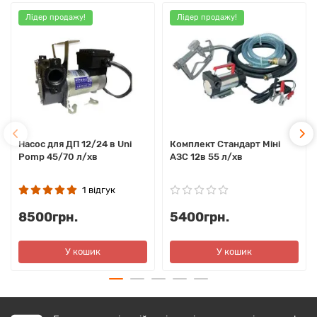
Лідер продажу!
Лідер продажу!
Насос для ДП 12/24 в Uni
Комплект Стандарт Міні
Pomp 45/70 л/хв
АЗС 12в 55 л/хв
1 відгук
8500грн.
5400грн.
У кошик
У кошик