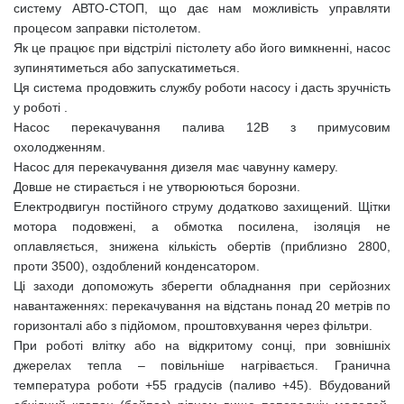
систему АВТО-СТОП, що дає нам можливість управляти
процесом заправки пістолетом.
Як це працює при відстрілі пістолету або його вимкненні, насос
зупинятиметься або запускатиметься.
Ця система продовжить службу роботи насосу і дасть зручність
у роботі .
Насос перекачування палива 12В з примусовим
охолодженням.
Насос для перекачування дизеля має чавунну камеру.
Довше не стирається і не утворюються борозни.
Електродвигун постійного струму додатково захищений. Щітки
мотора подовжені, а обмотка посилена, ізоляція не
оплавляється, знижена кількість обертів (приблизно 2800,
проти 3500), оздоблений конденсатором.
Ці заходи допоможуть зберегти обладнання при серйозних
навантаженнях: перекачування на відстань понад 20 метрів по
горизонталі або з підйомом, проштовхування через фільтри.
При роботі влітку або на відкритому сонці, при зовнішніх
джерелах тепла – повільніше нагрівається. Гранична
температура роботи +55 градусів (паливо +45). Вбудований