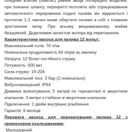
обхідний клапан (байпас) рівнем вище попередніх моделей,
при згинанні шлангу, перекритті пістолета або спрацювування
автоматичного переривника подачі палива він відкриється і
протягом 1-2 хвилин може обертати паливо в собі з плавним
зростанням тиску. При всьому вищевказаному: майже
безшумний. Додатковим захистом мотора від перегорання.
Характеристики насоса для палива 12 вольт:
Максимальний потік: 70 л/хв
Номінальна продуктивність 64 літрів за хвилину
Напруга: 12 Вольт постійного струму
Потужність: 600 ват
Сила струму: 19-20A
Максимальний тиск: 3 бар (2 номінально)
Вибухозахищений: IP54
Довжина всмоктування: 5 метрів по горизонталі зі зворотним
клапаном, 3 метри з глибини зі зворотним клапаном
Підключення: 1 дюйм внутрішнє різьблення
Гарантія: 6 місяців
Переваги насоса для перекачування палива 12 з
примусовим охолодженням:
Малошумний.