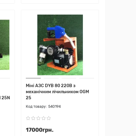
Міні АЗС DYB 80 220В з
механічним лічильником OGM
M 25N
25
540194
17000грн.