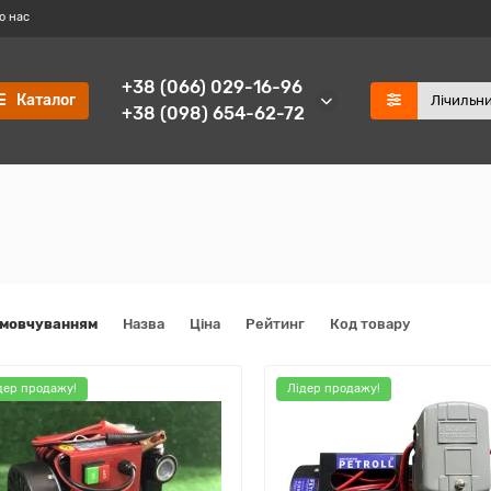
о нас
+38 (066) 029-16-96
Каталог
+38 (098) 654-62-72
амовчуванням
Назва
Ціна
Рейтинг
Код товару
дер продажу!
Лідер продажу!