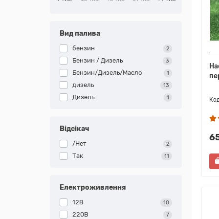
Вид палива
бензин
2
Бензин / Дизель
3
На
Бензин/Дизель/Масло
1
пе
дизель
13
Дизель
1
Відсікач
6
/Нет
2
Так
11
Електроживлення
12В
10
220В
7