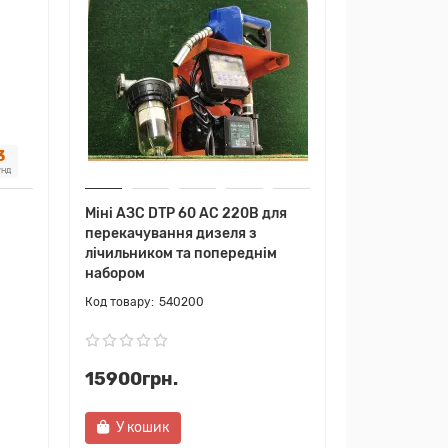
2
унд
Міні АЗС DTP 60 AC 220В для
перекачування дизеля з
лічильником та попереднім
набором
540200
15900грн.
У кошик