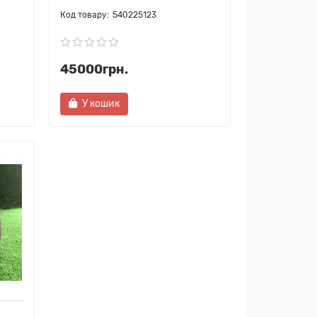
540225123
45000грн.
У кошик