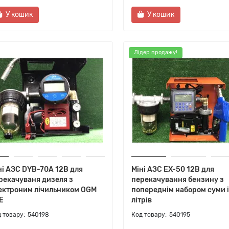
У кошик
У кошик
Лідер продажу!
ні АЗС DYB-70A 12В для
Міні АЗС EX-50 12В для
рекачуваня дизеля з
перекачування бензину з
ектроним лічильником OGM
попереднім набором суми і
E
літрів
540198
540195