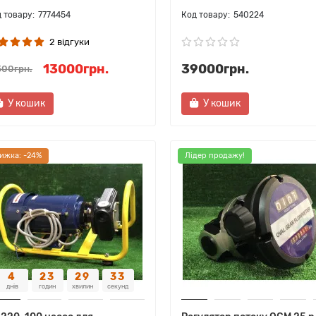
7774454
540224
2 відгуки
13000грн.
39000грн.
500грн.
У кошик
У кошик
ижка: -24%
Лідер продажу!
4
23
29
32
днів
годин
хвилин
секунд