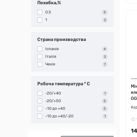
Похибка,%
0.5
9
1
2
Страна производства
Іспанія
4
Італія
2
Чехія
7
Робоча температура ° С
Мі
ел
-20/+40
1
OG
-20/+50
5
-10 до +40
5
-10 до +40/-20
1
1