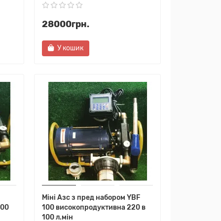
28000грн.
У кошик
Міні Азс з пред набором YBF
100
100 високопродуктивна 220 в
100 л.мін