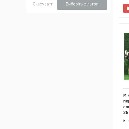
Скасувати
Виберіть фільтри
Мі
пе
ел
25