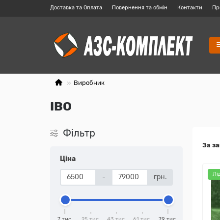
Доставка та Оплата
Повернення та обмін
Контакти
Пр
Виробник
IBO
Фільтр
За з
Ціна
Лі
-
грн.
7 тис.
25 тис.
43 тис.
61 тис.
79 тис.