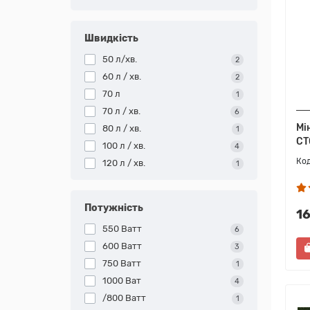
Швидкість
50 л/хв.
2
60 л / хв.
2
70 л
1
70 л / хв.
6
Мі
80 л / хв.
1
СТ
100 л / хв.
4
120 л / хв.
1
Потужність
1
550 Ватт
6
600 Ватт
3
750 Ватт
1
1000 Ват
4
/800 Ватт
1