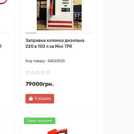
Заправна колонка дизельна
П
220 в 100 л хв Міні ТРК
54023025
79000грн.
У кошик
Лідер продажу!