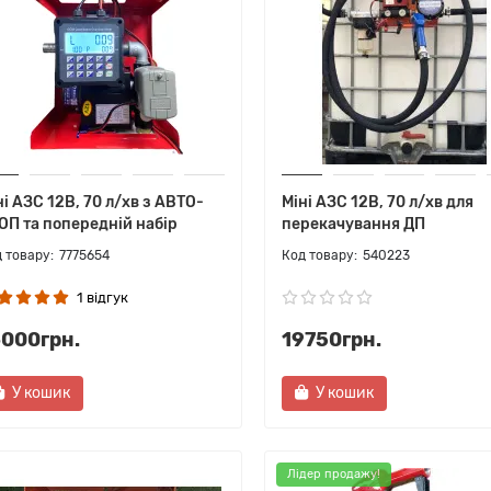
ні АЗС 12В, 70 л/хв з АВТО-
Міні АЗС 12В, 70 л/хв для
ОП та попередній набір
перекачування ДП
7775654
540223
1 відгук
6000грн.
19750грн.
У кошик
У кошик
Лідер продажу!