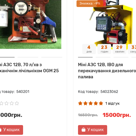
Знижка: -9%
4
23
29
3
днів
годин
хвилин
сек
ні АЗС 12В, 70 л/хв з
Міні АЗС 12В, IBO для
ханічнім лічільніком OGM 25
перекачування дизельного
палива
540201
54023062
1 відгук
8000грн.
15000грн.
16500грн.
У кошик
У кошик