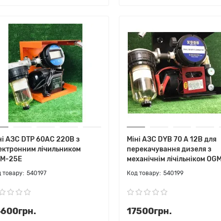
ні АЗС DTP 60AC 220В з
Міні АЗС DYB 70 A 12В для
ектронним лічильником
перекачування дизеля з
M-25E
механічнім лічільніком OG
540197
540199
4600грн.
17500грн.