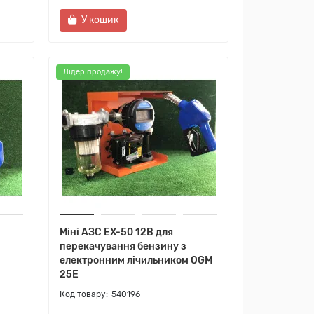
У кошик
Лідер продажу!
Міні АЗС EX-50 12В для
перекачування бензину з
електронним лічильником OGM
25E
540196