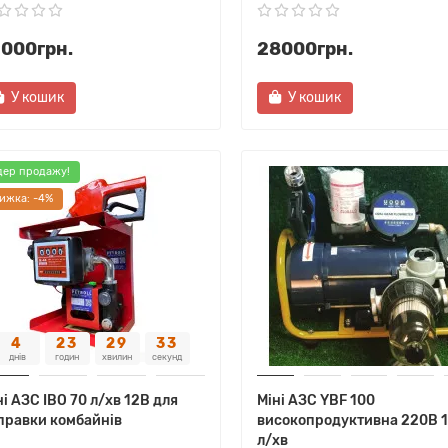
9000грн.
28000грн.
У кошик
У кошик
дер продажу!
ижка: -4%
4
23
29
32
днів
годин
хвилин
секунд
ні АЗС IBO 70 л/хв 12В для
Міні АЗС YBF 100
правки комбайнів
високопродуктивна 220В 
л/хв