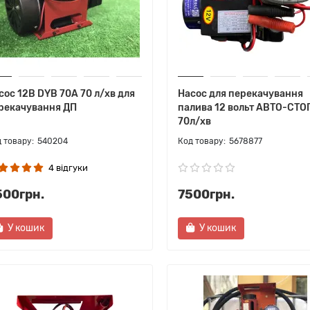
сос 12В DYB 70А 70 л/хв для
Насос для перекачування
рекачування ДП
палива 12 вольт АВТО-СТО
70л/хв
540204
5678877
4 відгуки
500грн.
7500грн.
У кошик
У кошик