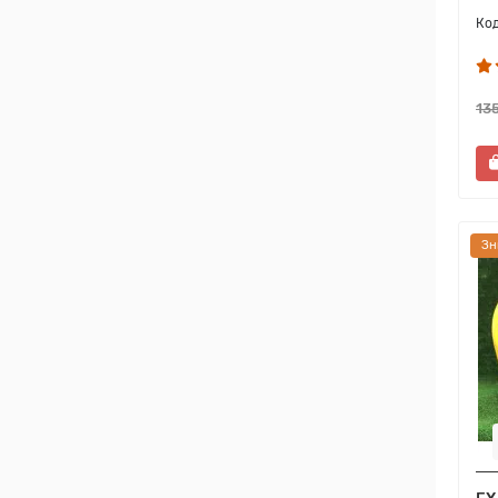
13
Зн