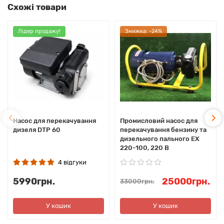
Схожі товари
Лідер продажу!
Знижка: -24%
Насос для перекачування
Промисловий насос для
дизеля DTP 60
перекачування бензину та
дизельного пального EX
220-100, 220 В
4 відгуки
5990грн.
25000грн.
33000грн.
У кошик
У кошик