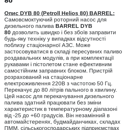
80
Опис DYB 80 (Petroll Helios 80) BARREL:
Самовсмоктуючий роторний насос для
дизельного палива
BARREL DYB
80
дозволить швидко і без збоїв заправити
будь-яку техніку у випадках відсутності
поблизу стаціонарної АЗС. Може
застосовуватися в складі пересувних паливо
роздавальних модулів, а при комплектації
рукавами і пістолетом стане ефективним
самостійним заправних блоком. Пристрій
розрахований на стаціонарне
електроживлення 220В з частотою 50 Гц.
Перекачує до 80 літрів пального в хвилину.
Цей насос для перекачування дизельного
палива здатний працювати без зміни
характеристик в температурному діапазоні
від -25 до +60 градусів. Він незамінний в
автомайстеренях, будмайданчиках, складах
ПММ, сільськогосподарських підприємствах