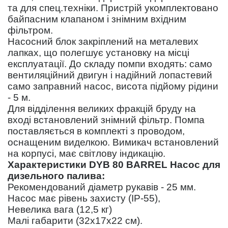
та для спец.техніки. Пристрій укомплектовано
байпасним клапаном і знімним вхідним
фільтром.
Насосний блок закріплений на металевих
лапках, що полегшує установку на місці
експлуатації. До складу помпи входять: само
вентиляційний двигун і надійний лопастевий
само заправний насос, висота підйому рідини
- 5 м.
Для відділення великих фракцій бруду на
вході встановлений знімний фільтр. Помпа
поставляється в комплекті з проводом,
оснащеним виделкою. Вимикач встановлений
на корпусі, має світлову індикацію.
Характеристики DYB 80 BARREL Насос для
дизельного палива:
Рекомендований діаметр рукавів - 25 мм.
Насос має рівень захисту (IP-55),
Невелика вага (12,5 кг)
Малі габарити (32х17х22 см).