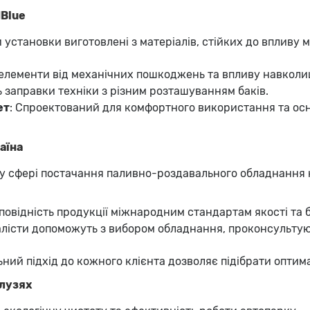
dBlue
и установки виготовлені з матеріалів, стійких до впливу 
 елементи від механічних пошкоджень та впливу навкол
ь заправки техніки з різним розташуванням баків.
ет
: Спроектований для комфортного використання та о
аїна
 у сфері постачання паливно-роздавального обладнання 
дповідність продукції міжнародним стандартам якості та 
іалісти допоможуть з вибором обладнання, проконсультую
льний підхід до кожного клієнта дозволяє підібрати оптим
алузях