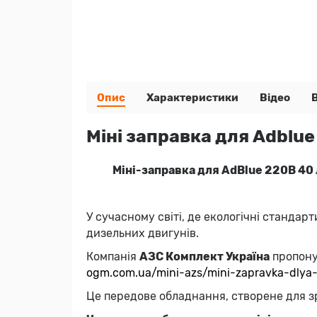
Опис
Характеристики
Відео
Міні заправка для Adblue
Міні-заправка для AdBlue 220В 40 
У сучасному світі, де екологічні станда
дизельних двигунів.
Компанія
АЗС Комплект Україна
пропону
ogm
.com
.ua
/mini
-azs
/mini
-zapravka
-dlya
Це передове обладнання, створене для зр