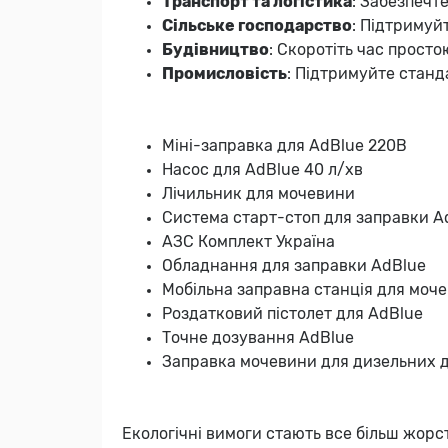
Транспорт та логістика
: Забезпечт
Сільське господарство
: Підтримуй
Будівництво
: Скоротіть час просто
Промисловість
: Підтримуйте станд
Міні-заправка для AdBlue 220В
Насос для AdBlue 40 л/хв
Лічильник для мочевини
Система старт-стоп для заправки A
АЗС Комплект Україна
Обладнання для заправки AdBlue
Мобільна заправна станція для моч
Роздатковий пістолет для AdBlue
Точне дозування AdBlue
Заправка мочевини для дизельних д
Екологічні вимоги стають все більш жор