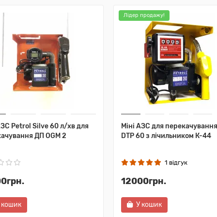
Лідер продажу!
АЗС Petrol Silve 60 л/хв для
Міні АЗС для перекачуванн
качування ДП OGM 2
DTP 60 з лічильником К-44
1 відгук
0грн.
12000грн.
 кошик
У кошик