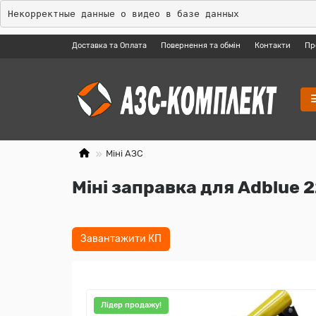
Некорректные данные о видео в базе данных
Доставка та Оплата
Повернення та обмін
Контакти
Пр
Міні АЗС
Міні заправка для Adblue 
Завантажити КП
Лідер продажу!