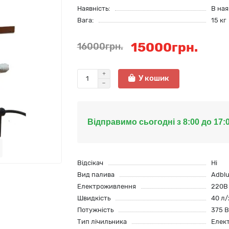
Наявність:
В ная
Вага:
15 кг
15000грн.
16000грн.
У кошик
Відправимо сьогодні з 8:00 до 17:
Відсікач
Ні
Вид палива
Adbl
Електроживлення
220В
Швидкість
40 л/
Потужність
375 В
Тип лічильника
Елек