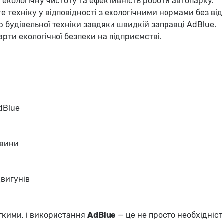
е екологічну чистоту та ефективність роботи автопарку.
те техніку у відповідності з екологічними нормами без ві
ю будівельної техніки завдяки швидкій заправці AdBlue.
арти екологічної безпеки на підприємстві.
dBlue
евини
вигунів
сткими, і використання
AdBlue
— це не просто необхідніст