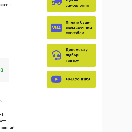
в день
вності
замовлення
Оплата будь-
яким зручним
способом
Допомога у
підборі
товару
00
Наш Youtube
ue
хв.
атт
тронний