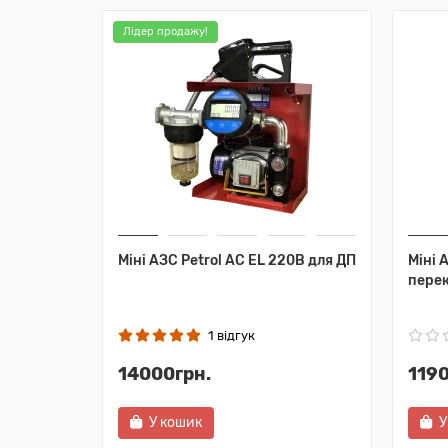
Лідер продажу!
Міні АЗС Petrol AC EL 220В для ДП
Міні 
пере
1 відгук
14000грн.
1190
У кошик
У