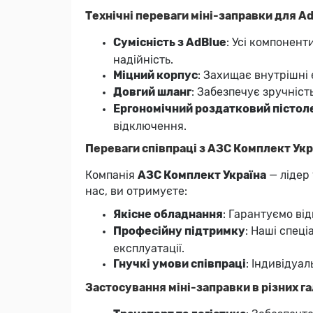
Технічні переваги міні-заправки для A
Сумісність з AdBlue
: Усі компонент
надійність.
Міцний корпус
: Захищає внутрішні
Довгий шланг
: Забезпечує зручніст
Ергономічний роздатковий пістол
відключення.
Переваги співпраці з АЗС Комплект Укр
Компанія
АЗС Комплект Україна
— лідер
нас, ви отримуєте:
Якісне обладнання
: Гарантуємо ві
Професійну підтримку
: Наші спец
експлуатації.
Гнучкі умови співпраці
: Індивідуа
Застосування міні-заправки в різних г