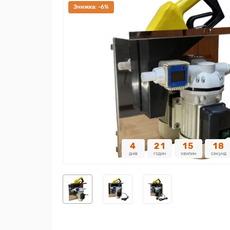
Знижка: -6%
4
21
15
17
днів
годин
хвилин
секунд