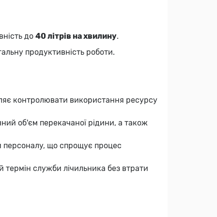
вність до
40 літрів на хвилину
.
гальну продуктивність роботи.
воляє контролювати використання ресурсу
ний об'єм перекачаної рідини, а також
ки персоналу, що спрощує процес
ий термін служби лічильника без втрати