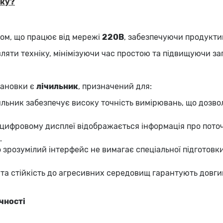
вку?
ом, що працює від мережі
220В
, забезпечуючи продукти
яти техніку, мінімізуючи час простою та підвищуючи за
тановки є
лічильник
, призначений для:
чильник забезпечує високу точність вимірювань, що доз
а цифровому дисплеї відображається інформація про поточ
.
но зрозумілий інтерфейс не вимагає спеціальної підготов
и та стійкість до агресивних середовищ гарантують довг
чності