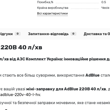
Похибка,%
0.5
Країна виробництва
Чехія
Всі характеристики
Відгуки
Запитання-відповідь
Доставка та 
0
0
 220В 40 л/хв
л/хв від АЗС Комплект Україна: інноваційне рішення д
рти стають все більш суворими, використання
AdBlue
стал
є вашій увазі
міні-заправку для AdBlue 220В 40 л/хв
,
-adblue
-220v
-40
-l
-hv
.
учної та безпечної заправки мочевини, яке стане незамі