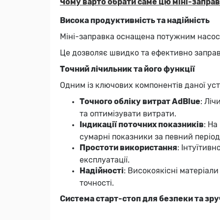
Чому варто обрати саме цю міні-запра
Висока продуктивність та надійність
Міні-заправка оснащена потужним насос
Це дозволяє швидко та ефективно заправл
Точний лічильник та його функції
Одним із ключових компонентів даної ус
Точного обліку витрат AdBlue
: Лі
та оптимізувати витрати.
Індикації поточних показників
: Н
сумарні показники за певний період
Простоти використання
: Інтуїтив
експлуатації.
Надійності
: Високоякісні матеріал
точності.
Система старт-стоп для безпеки та зру