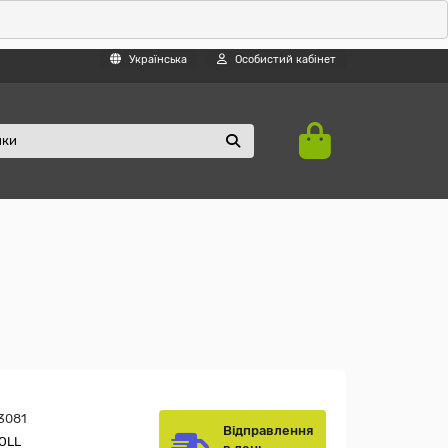
Українська
Особистий кабінет
3081
Відправлення
OLL