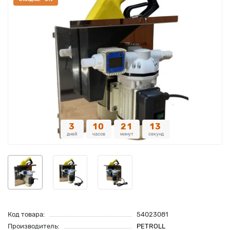
3
10
21
13
дней
часов
минут
секунд
Код товара:
54023081
Производитель:
PETROLL