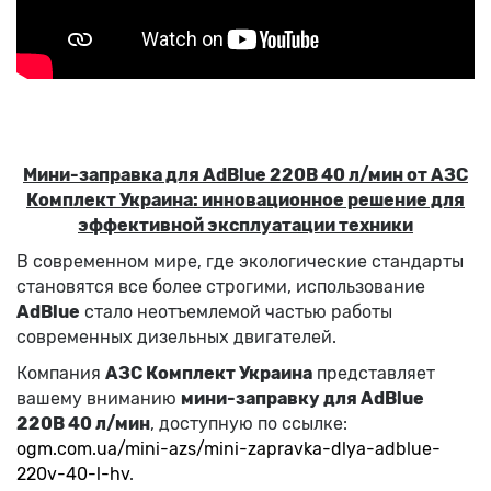
Мини-заправка для AdBlue 220В 40 л/мин от АЗС
Комплект Украина: инновационное решение для
эффективной эксплуатации техники
В современном мире, где экологические стандарты
становятся все более строгими, использование
AdBlue
стало неотъемлемой частью работы
современных дизельных двигателей.
Компания
АЗС Комплект Украина
представляет
вашему вниманию
мини-заправку для AdBlue
220В 40 л/мин
, доступную по ссылке:
ogm
.com
.ua
/mini
-azs
/mini
-zapravka
-dlya
-adblue
-
220v
-40
-l
-hv
.