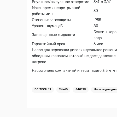
Впускное/выпускное отверстие
3/4' x 3/4'
Макс. время непрe-рывной
30
работы,мин
Степень влагозащиты
IP55
Уровень шума, дБ
80
Бензин, керо
Запрещенные жидкости
вода
Гарантийный срок
6 мес.
Насос для перекачки дизеля идеальное решение 
обводным клапаном который не дает давление 
нагреве.
Насос очень компактный и весит всего 3.5 кг, ч
DC TECH 12
24-40
540129
Насосы для диз