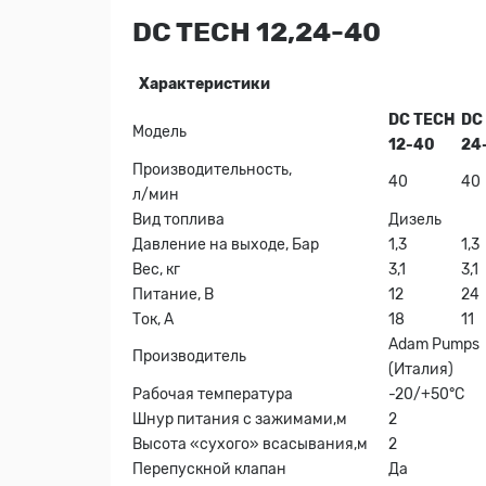
DC TECH 12,24-40
Характеристики
DC TECH
DC
Модель
12-40
24
Производительность,
40
40
л/мин
Вид топлива
Дизель
Давление на выходе, Бар
1,3
1,3
Вес, кг
3,1
3,1
Питание, В
12
24
Ток, А
18
11
Adam Pumps
Производитель
(Италия)
Рабочая температура
-20/+50°С
Шнур питания с зажимами,м
2
Высота «сухого» всасывания,м
2
Перепускной клапан
Да