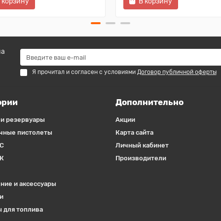
 корзину
В корзину
на
Я прочитал и согласен с условиями
Договор публичной оферты
ории
Дополнительно
 и резервуары
Акции
чные пистолеты
Карта сайта
С
Личный кабинет
К
Производители
ние и аксессуары
и
 для топлива