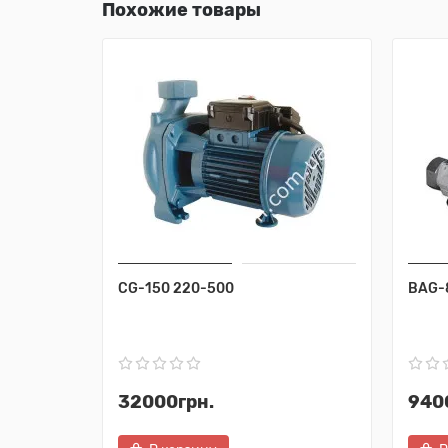
Похожие товары
CG-150 220-500
BAG-
32000грн.
940