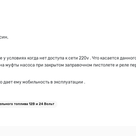
син,
у условиях когда нет доступа к сети 220v . Что касается данног
на муфты насоса при закрытом заправочном пистолете и реле пер
то дает ему мобильность в эксплуатации .
ельного топлива 12В и 24 Вольт