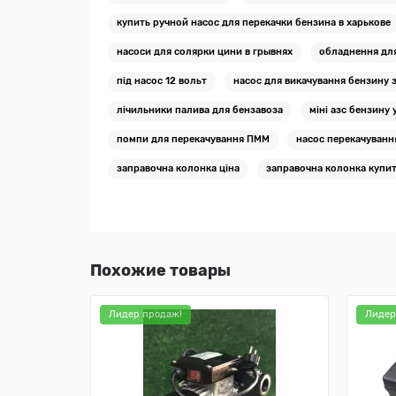
купить ручной насос для перекачки бензина в харькове
насоси для солярки цини в грывнях
обладнення для
під насос 12 вольт
насос для викачування бензину 
лічильники палива для бензавоза
міні азс бензину 
помпи для перекачування ПММ
насос перекачуванн
заправочна колонка ціна
заправочна колонка купи
Похожие товары
Лидер продаж!
Лидер