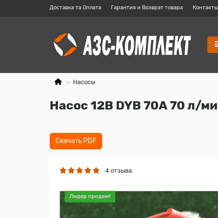
Доставка та Оплата
Гарантия и Возврат товара
Контакты
Насосы
Насос 12В DYB 70А 70 л/м
Скачать PDF
4 отзыва
Лидер продаж!