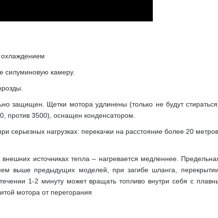
м охлаждением
не силуминовую камеру.
орозды.
ьно защищен. Щетки мотора удлинены (только не будут стираться)
0, против 3500), оснащен конденсатором.
и серьезных нагрузках: перекачки на расстояние более 20 метро
 внешних источниках тепла – нагревается медленнее. Предельна
внем выше предыдущих моделей, при загибе шланга, перекрытии
 течении 1-2 минуту может вращать топливо внутри себя с плав
итой мотора от перегорания
т