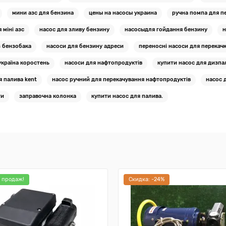
мини азс для бензина
цены на насосы украина
ручна помпа для п
 міні азс
насос для зливу бензину
насосыдля гойдання бензину
н
з бензобака
насоси для бензину адреси
переносні насоси для перека
україна коростень
насоси для нафтопродуктів
купити насос для дизпа
я палива kent
насос ручний для перекачування нафтопродуктів
насос 
ти
заправочна колонка
купити насос для палива.
 продаж!
Cкидка: -24%