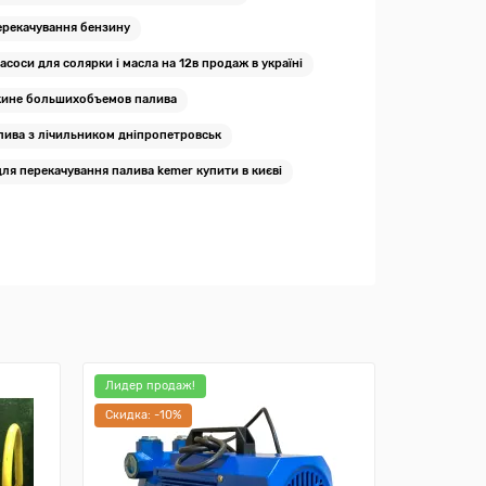
ерекачування бензину
асоси для солярки і масла на 12в продаж в україні
чкине большихобъемов палива
лива з лічильником дніпропетровськ
для перекачування палива kemer купити в києві
Лидер продаж!
Лидер про
Cкидка: -10%
Cкидка: -9