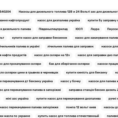
540204
Насосы для дизельного топлива 12В и 24 Вольті азс для дизельно
ування нафтопродукт
насос для дизпалива україна
купити бу заправну
ля дизельного палива
Південьспецприлад
ЮСП
Лаура
Пиусси 
льт
купити насос для заправки бензином
насос для закачування палива
чильників палива в україні
лічильник палива для заправок
насоси для
я нафти продуктів
насос для соляри на 12v
насос для заправки диз па
ос для прокачування соляри
бак для зберігання солярки
насоси працю
ля солярки цини в грывнях в чернивцях
купити ємність для бензину
н
я перекачування дт бензину україна
насос у бочку
насоси для палива х
ос для перекачування палива в запоріжжі
заправна станція бензин дизель 
міні азс україна
купити насос для перекачування дизпалива
ручні 
насос перекачування палива запоріжжя
помпа 12 вольт киев
насосы дл
ки масла по украине
купить насос для топлива отечественный
паливні