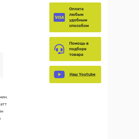
Оплата
любым
удобным
способом
Помощь в
подборе
товара
Наш Youtube
мин.
Ватт
ин
я