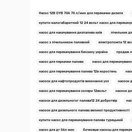
Насос 12В DYB 70А 70 л/мин для перекачки дизеля
купити малогабаритний 12 24 вольт насос для перекач
насос для накачування дизпалива київ
лічильник д
насос з лічильником паливний
електропомпа 12 во
насос для перекачування бензину україна
продаж лі
насос для перкачки палива
насос для перекачуванн
насос для перекачування палива 12в коростень
нас
насоси для нафтопродуктів виконання ухл
насоси д
насос для перекачування соляри 12вольт
насоси дл
насоси для дизельногог палива12 24 добротвір
нас
насоси для дизельного палива великої продуктивності
купити насос для перекачування палива турецький
насос для дт 56л мин
бочковые насосы для перекач