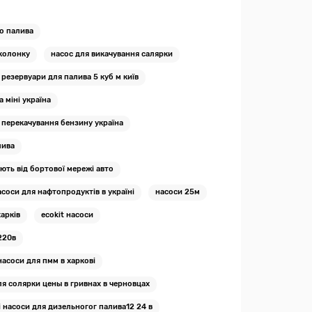
го палива
 колонку
насос для викачування салярки
резервуари для палива 5 куб м київ
 міні україна
 перекачування бензину україна
лива
ють від бортової мережі авто
асоси для нафтопродуктів в україні
насоси 25м
арків
ecokit насоси
220в
насоси для пмм в харкові
я солярки цены в гривнах в черновцах
 насоси для дизельногог палива12 24 в