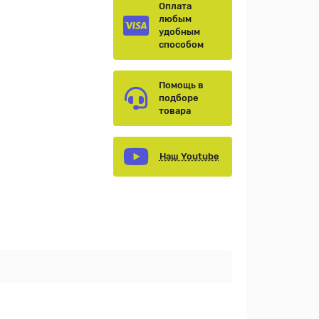
Оплата
любым
удобным
способом
Помощь в
подборе
товара
Наш Youtube