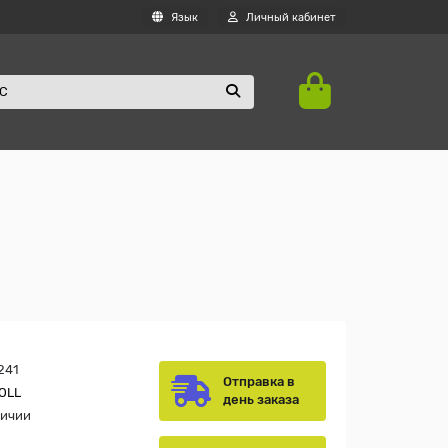
Язык
Личный кабинет
241
Отправка в
OLL
день заказа
личии