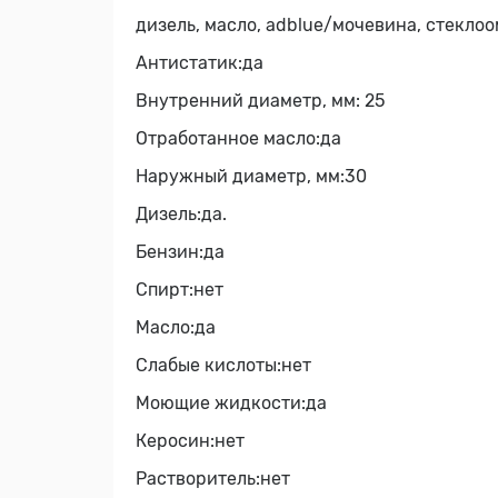
дизель, масло, adblue/мочевина, стеклоо
Антистатик:
да
Внутренний диаметр, мм:
25
Отработанное масло:
да
Наружный диаметр, мм:
30
Дизель:
да.
Бензин:
да
Спирт:
нет
Масло:
да
Слабые кислоты:
нет
Моющие жидкости:
да
Керосин:
нет
Растворитель:
нет