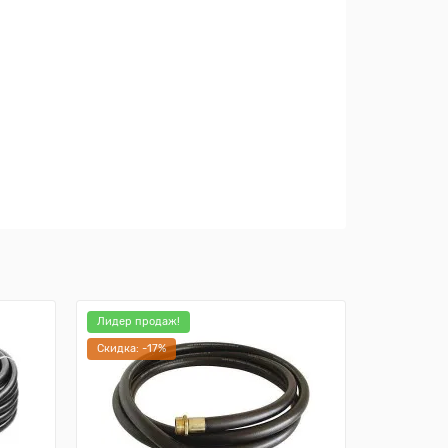
Лидер продаж!
Лидер про
Cкидка: -17%