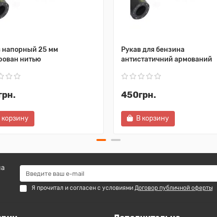
 напорный 25 мм
Рукав для бензина
рован нитью
антистатичний армований
грн.
450грн.
 корзину
В корзину
на
Я прочитал и согласен с условиями
Договор публичной оферты