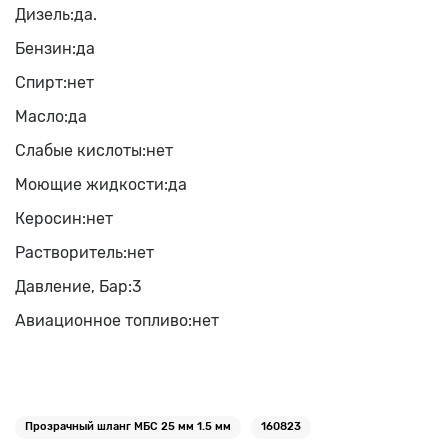
Дизель:
да.
Бензин:
да
Спирт:
нет
Масло:
да
Слабые кислоты:
нет
Моющие жидкости:
да
Керосин:
нет
Растворитель:
нет
Давление, Бар:
3
Авиационное топливо:
нет
Прозрачный шланг МБС 25 мм 1.5 мм
160823