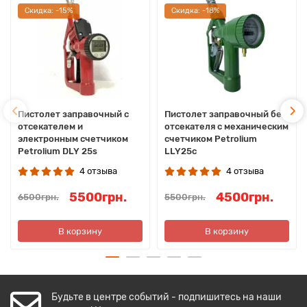
Cкидка: -15%
Cкидка: -18%
Пистолет заправочный c
Пистолет заправочный без
отсекателем и
отсекателя с механическим
электронным счетчиком
счетчиком Petrolium
Petrolium DLY 25s
LLY25с
4 отзыва
4 отзыва
5500грн.
4500грн.
6500грн.
5500грн.
В корзину
В корзину
Будьте в центре событий - подпишитесь на наши