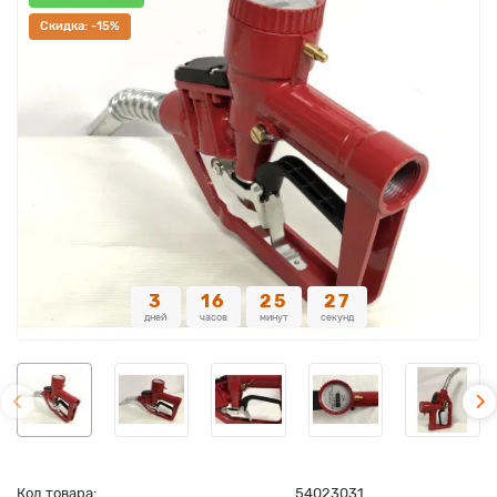
Cкидка: -15%
3
16
25
27
дней
часов
минут
секунд
Код товара:
54023031