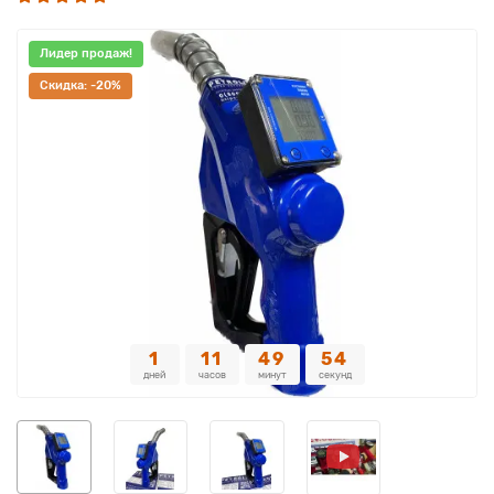
Лидер продаж!
Cкидка: -20%
1
11
49
54
дней
часов
минут
секунд