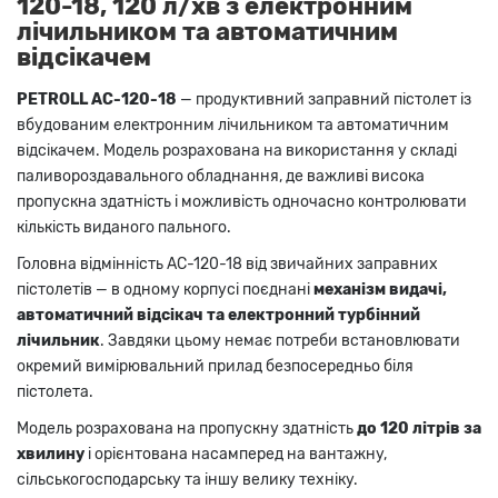
120-18, 120 л/хв з електронним
лічильником та автоматичним
відсікачем
PETROLL AC-120-18
— продуктивний заправний пістолет із
вбудованим електронним лічильником та автоматичним
відсікачем. Модель розрахована на використання у складі
паливороздавального обладнання, де важливі висока
пропускна здатність і можливість одночасно контролювати
кількість виданого пального.
Головна відмінність AC-120-18 від звичайних заправних
пістолетів — в одному корпусі поєднані
механізм видачі,
автоматичний відсікач та електронний турбінний
лічильник
. Завдяки цьому немає потреби встановлювати
окремий вимірювальний прилад безпосередньо біля
пістолета.
Модель розрахована на пропускну здатність
до 120 літрів за
хвилину
і орієнтована насамперед на вантажну,
сільськогосподарську та іншу велику техніку.