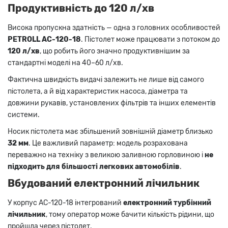
Продуктивність до 120 л/хв
Висока пропускна здатність — одна з головних особливостей
PETROLL AC-120-18
. Пістолет може працювати з потоком до
120 л/хв
, що робить його значно продуктивнішим за
стандартні моделі на 40–60 л/хв.
Фактична швидкість видачі залежить не лише від самого
пістолета, а й від характеристик насоса, діаметра та
довжини рукавів, установлених фільтрів та інших елементів
системи.
Носик пістолета має збільшений зовнішній діаметр близько
32 мм
. Це важливий параметр: модель розрахована
переважно на техніку з великою заливною горловиною і
не
підходить для більшості легкових автомобілів
.
Вбудований електронний лічильник
У корпус AC-120-18 інтегрований
електронний турбінний
лічильник
, тому оператор може бачити кількість рідини, що
пройшла через пістолет.