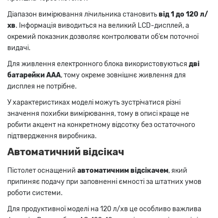
Діапазон вимірювання лічильника становить
від 1 до 120 л/
хв
. Інформація виводиться на великий LCD-дисплей, а
окремий показник дозволяє контролювати об’єм поточної
видачі.
Для живлення електронного блока використовуються
дві
батарейки AAA
, тому окреме зовнішнє живлення для
дисплея не потрібне.
У характеристиках моделі можуть зустрічатися різні
значення похибки вимірювання, тому в описі краще не
робити акцент на конкретному відсотку без остаточного
підтвердження виробника.
Автоматичний відсікач
Пістолет оснащений
автоматичним відсікачем
, який
припиняє подачу при заповненні ємності за штатних умов
роботи системи.
Для продуктивної моделі на 120 л/хв це особливо важлива