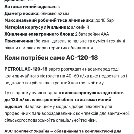
Автоматичний відсікач:
є
Діаметр носика:
близько 32 мм
Максимальний робочий тиск лічильника:
до 10 бар
Матеріал корпусу лічильника:
алюміній
Живлення електронного блока:
2 батарейки AAA
Призначення:
бензин, дизельне пальне та сумісні технічні
рідини в межах характеристик обладнання
Коли потрібен саме AC-120-18
PETROLL AC-120-18
варто розглядати насамперед тоді,
коли звичайного пістолета на 40–60 л/хв вже недостатньо і
водночас потрібен електронний контроль об’єму.
Тут в одному вузлі поєднані
висока пропускна здатність
до 120 л/хв, електронний облік та автоматичний
відсікач
. Завдяки цьому модель добре підходить для
професійних паливороздавальних комплексів для вантажної,
сільськогосподарської та спеціальної техніки.
АЗС Комплект Україна
— обладнання та комплектуючі для