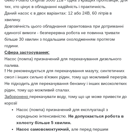
Geko Poland Original 3000 12в - одна з кращих пропозицій, для
тих, хто цінує в обладнанні надійність і практичність.
Даний насос є в двох варіантах
:
12 або 24В, 60 літрів в
хвилину.
Довговічність цього обладнання гарантована при дотриманні
єдиногої вимоги - безперервна робота не повинна тривати
більше 30 хвилин з подальшим охолодженням протягом
години.
Сфера застосування:
Насос (помпа) призначений для перекачування дизельного
палива.
!
Н
е рекомендується для перекачування мазуту, синтетичних
смол і інших сильно в'язких рідин, тому що можливий перегрів
.
Н
е підходить для перекачування бензину і інших високолетких
рідин, тому що можливий спалах
.
З
аборонено
перекачувати воду, тому що це може привести до
корозії
Насос (помпа) призначений для експлуатації з
середньою інтенсивністю.
Не допускається робота в
холосту більше 5 хвилин.
Насос самовсмоктуючий,
але перед першим