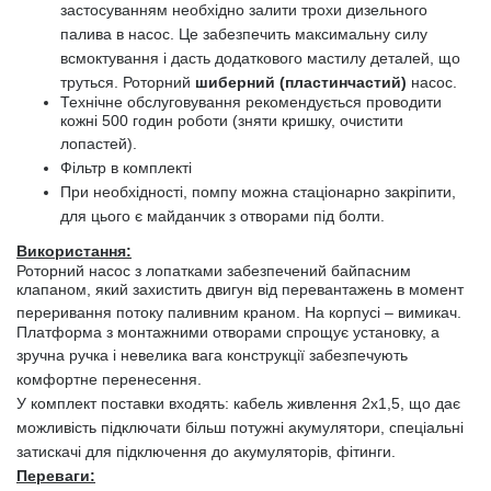
застосуванням необхідно залити трохи дизельного
палива в насос. Це забезпечить максимальну силу
всмоктування і дасть додаткового мастилу деталей, що
труться. Роторний
шиберний (пластинчастий)
насос.
Технічне обслуговування рекомендується проводити
кожні 500 годин роботи (зняти кришку, очистити
лопаст
ей
).
Фільтр в комплекті
При необхідності
,
помпу можна стаціонарно закріпити,
для цього є майданчик з отворами під болти.
Використання:
Роторний насос з лопатками забезпечений байпасним
клапаном, який захистить двигун від перевантажень в момент
переривання потоку паливним краном. На корпусі – вимикач
.
Платформа з монтажними отворами спрощує установку, а
зручна ручка і
невелика
вага конструкції забезпечують
комфортне перенесення.
У комплект поставки входять: кабель живлення 2x
1,
5
,
що дає
можливість підключати більш потужні акумулятори, спеціальні
затискачі для підключення до акумуляторів, фітинги.
Переваги: