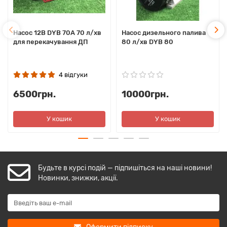
Насос 12В DYB 70А 70 л/хв
Насос дизельного палива
для перекачування ДП
80 л/хв DYB 80
4 відгуки
6500грн.
10000грн.
У кошик
У кошик
Будьте в курсі подій — підпишіться на наші новини!
Новинки, знижки, акції.