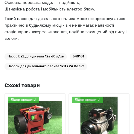
Основна перевага моделі - надійність,
Ш
видкіс
на
робот
а
і мобільніст
ь
електро блоку.
Такий насос для дизельного палива може використовуватися
практично в будь-якому місці - він не вимагає наявності
стаціонарних джерел живлення, надійно захищений від пилу і
вологи.
Насос BZL для дизеля 12в 60 л/хв
540181
Насоси для дизельного палива 12В і 24 Вольт
Схожі товари
Лідер продажу!
Лідер продажу!