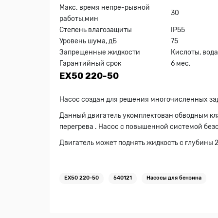
Макс. время непрe-рывной
30
работы,мин
Степень влагозащиты
IP55
Уровень шума, дБ
75
Запрещенные жидкости
Кислоты, вод
Гарантийный срок
6 мес.
EХ50 220-50
Насос создан для решения многочисленных зада
Данный двигатель укомплектован обводным кла
перегрева . Насос с повышенной системой безо
Двигатель может поднять жидкость с глубины 2
EХ50 220-50
540121
Насосы для бензина