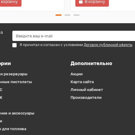
 корзину
В корзину
на
Я прочитал и согласен с условиями
Договор публичной оферты
ории
Дополнительно
 и резервуары
Акции
чные пистолеты
Карта сайта
С
Личный кабинет
К
Производители
ние и аксессуары
и
 для топлива