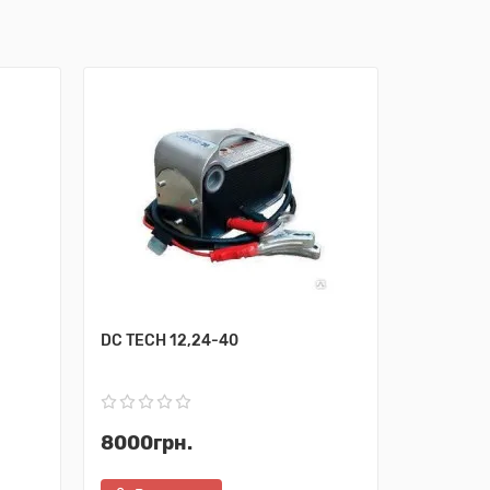
DC TECH 12,24-40
CG-150 
8000грн.
32000г