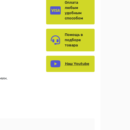
Оплата
любым
удобным
способом
Помощь в
подборе
товара
Наш Youtube
мин.