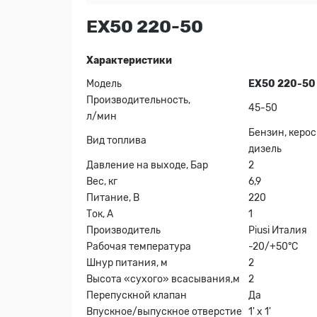
EХ50 220-50
Характеристики
Модель
ЕХ50 220-50
Производительность,
45-50
л/мин
Бензин, керос
Вид топлива
дизель
Давление на выходе, Бар
2
Вес, кг
6,9
Питание, В
220
Ток, А
1
Производитель
Piusi Италия
Рабочая температура
-20/+50°С
Шнур питания, м
2
Высота «сухого» всасывания,м
2
Перепускной клапан
Да
Впускное/выпускное отверстие
1' x 1'