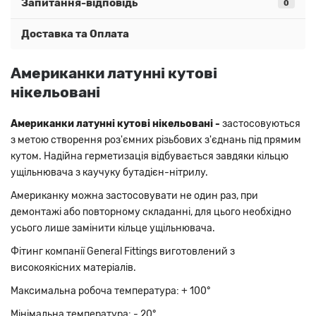
Запитання-відповідь
0
Доставка та Оплата
Американки латунні кутові
нікельовані
Американки латунні кутові нікельовані -
застосовуються
з метою створення роз'ємних різьбових з'єднань під прямим
кутом. Надійна герметизація відбувається завдяки кільцю
ущільнювача з каучуку бутадієн-нітрилу.
Американку можна застосовувати не один раз, при
демонтажі або повторному складанні, для цього необхідно
усього лише замінити кільце ущільнювача.
Фітинг компанії General Fittings виготовлений з
високоякісних матеріалів
.
Максимальна робоча температура: + 100°
Мінімальна температура: - 20°