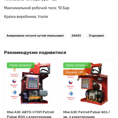
Максимальний робочий тиск: 10 Бар
Країна виробника: Італія
Американки латунні кутові нікельовані
54433
З'єднувачі
Рекомендуємо подивитися
Лідер продажу!
Лідер продажу!
Знижка: -6%
Міні АЗС АВТО-СТОП Petroll
Міні АЗС Petroll Pulsar 60л /
Pulsar 80Q з електронним
хв. з електронним